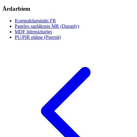
Ārdarbiem
Kompaktlamināts FR
Papeles saplāksnis MR (Duraply)
MDF ūdensizturīgs
PU/PIR plātne (Purenit)