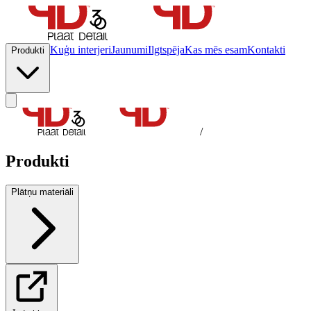
Kuģu interjeri
Jaunumi
Ilgtspēja
Kas mēs esam
Kontakti
Produkti
/
Produkti
Plātņu materiāli