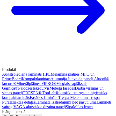
Produkti
Augstspiediena lamināts HPL
Melamīna plātnes MFC un
PrimeBoard
Kompaktlamināts
Alumīnija šūnveida paneļi Alucoil®
larcore®
Minerālplātnes FIPRO®
Vieglais saplāksnis
Garnica®
Palodzes
Iekšdurvis
Mēbeļu fasādes
Darba virsmas un
sienas paneļi
TRESPA® TopLab® ķīmiski izturīgs un higiēnisks
kompaktlamināts
Fasādes lamināts Trespa Meteon un Trespa
Pura
Izliektas detaļas
Lamināta izstrādājumi pēc pasūtījuma
Laminēti
vairogi
VAGA akustiskie dizaina paneļi
Sipa
Malas lentes
Plātņu materiāli