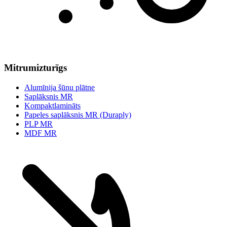
Mitrumizturīgs
Alumīnija šūnu plātne
Saplāksnis MR
Kompaktlamināts
Papeles saplāksnis MR (Duraply)
PLP MR
MDF MR