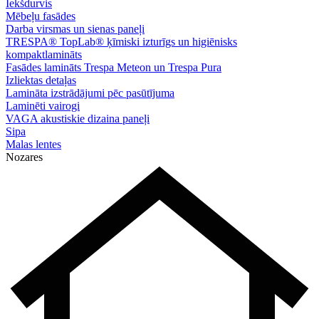
Iekšdurvis
Mēbeļu fasādes
Darba virsmas un sienas paneļi
TRESPA® TopLab® ķīmiski izturīgs un higiēnisks
kompaktlamināts
Fasādes lamināts Trespa Meteon un Trespa Pura
Izliektas detaļas
Lamināta izstrādājumi pēc pasūtījuma
Laminēti vairogi
VAGA akustiskie dizaina paneļi
Sipa
Malas lentes
Nozares