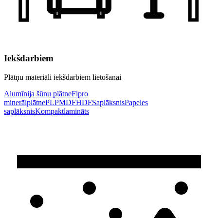
Iekšdarbiem
Plātņu materiāli iekšdarbiem lietošanai
Alumīnija šūnu plātne
Fipro
minerālplātne
PLP
MDF
HDF
Saplāksnis
Papeles
saplāksnis
Kompaktlamināts