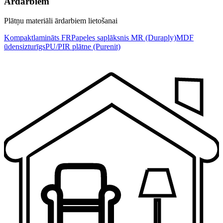
Ārdarbiem
Plātņu materiāli ārdarbiem lietošanai
Kompaktlamināts FR
Papeles saplāksnis MR (Duraply)
MDF
ūdensizturīgs
PU/PIR plātne (Purenit)