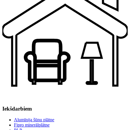
Iekšdarbiem
Alumīnija šūnu plātne
Fipro minerālplātne