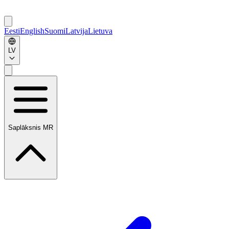
Eesti
English
Suomi
Latvija
Lietuva
LV
Saplāksnis MR