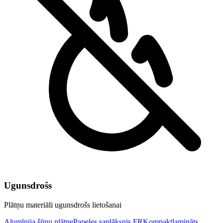
Ugunsdrošs
Plātņu materiāli ugunsdrošs lietošanai
Alumīnija šūnu plātne
Papeles saplāksnis FR
Kompaktlamināts