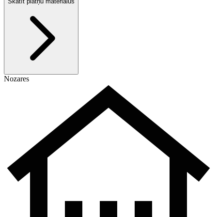
Skatīt plātņu materiālus
Nozares