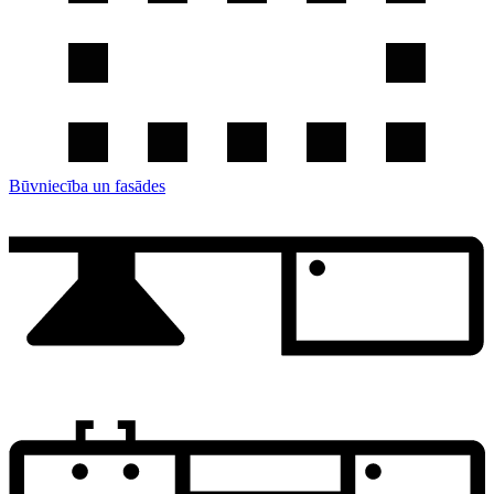
Būvniecība un fasādes