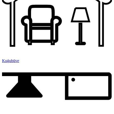
Kuģubūve