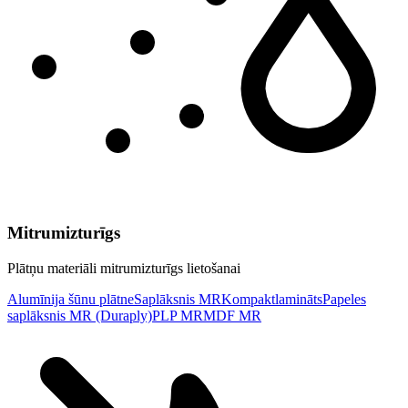
Mitrumizturīgs
Plātņu materiāli mitrumizturīgs lietošanai
Alumīnija šūnu plātne
Saplāksnis MR
Kompaktlamināts
Papeles
saplāksnis MR (Duraply)
PLP MR
MDF MR