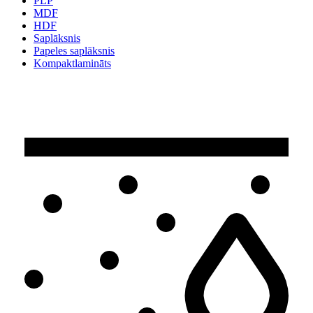
PLP
MDF
HDF
Saplāksnis
Papeles saplāksnis
Kompaktlamināts