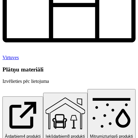
Virtuves
Plātņu materiāli
Izvēlieties pēc lietojuma
Ārdarbiem
4
produkti
Iekšdarbiem
8
produkti
Mitrumizturīgs
6
produkti