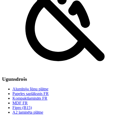
Ugunsdrošs
Alumīnija šūnu plātne
Papeles saplāksnis FR
Kompaktlamināts FR
MDF FR
Fipro (B15)
A2 laminēta plātne