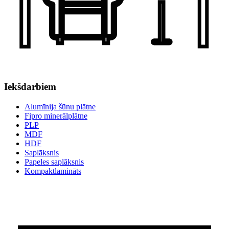
Iekšdarbiem
Alumīnija šūnu plātne
Fipro minerālplātne
PLP
MDF
HDF
Saplāksnis
Papeles saplāksnis
Kompaktlamināts