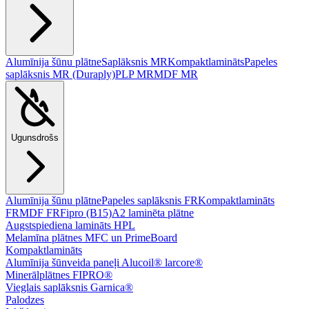
Alumīnija šūnu plātne
Saplāksnis MR
Kompaktlamināts
Papeles
saplāksnis MR (Duraply)
PLP MR
MDF MR
Ugunsdrošs
Alumīnija šūnu plātne
Papeles saplāksnis FR
Kompaktlamināts
FR
MDF FR
Fipro (B15)
A2 laminēta plātne
Augstspiediena lamināts HPL
Melamīna plātnes MFC un PrimeBoard
Kompaktlamināts
Alumīnija šūnveida paneļi Alucoil® larcore®
Minerālplātnes FIPRO®
Vieglais saplāksnis Garnica®
Palodzes