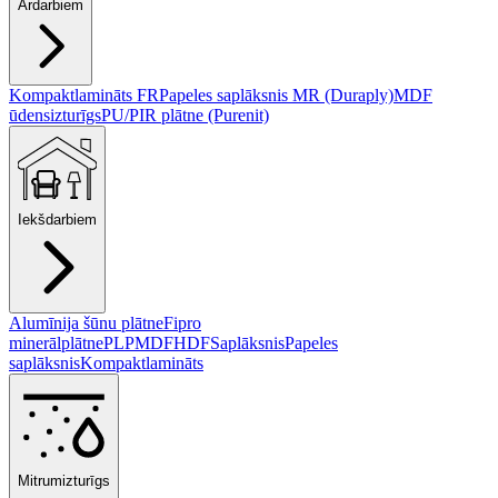
Ārdarbiem
Kompaktlamināts FR
Papeles saplāksnis MR (Duraply)
MDF
ūdensizturīgs
PU/PIR plātne (Purenit)
Iekšdarbiem
Alumīnija šūnu plātne
Fipro
minerālplātne
PLP
MDF
HDF
Saplāksnis
Papeles
saplāksnis
Kompaktlamināts
Mitrumizturīgs