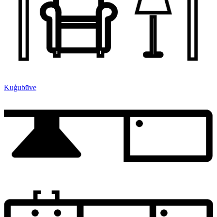
Kuģubūve