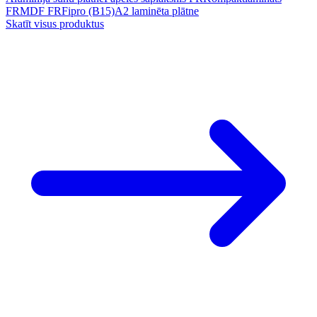
FR
MDF FR
Fipro (B15)
A2 laminēta plātne
Skatīt visus produktus