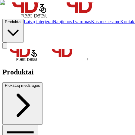
Laivų interjerai
Naujienos
Tvarumas
Kas mes esame
Kontakt
Produktai
/
Produktai
Plokščių medžiagos