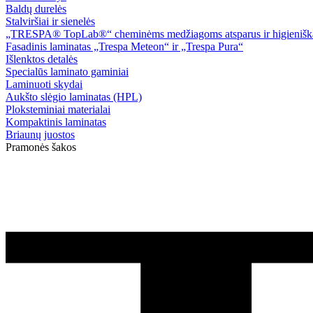
Baldų durelės
Stalviršiai ir sienelės
„TRESPA® TopLab®“ cheminėms medžiagoms atsparus ir higieniškas
Fasadinis laminatas „Trespa Meteon“ ir „Trespa Pura“
Išlenktos detalės
Specialūs laminato gaminiai
Laminuoti skydai
Aukšto slėgio laminatas (HPL)
Ploksteminiai materialai
Kompaktinis laminatas
Briaunų juostos
Pramonės šakos