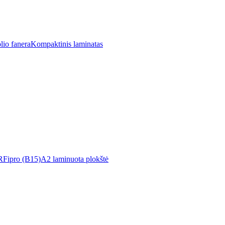
lio fanera
Kompaktinis laminatas
R
Fipro (B15)
A2 laminuota plokštė