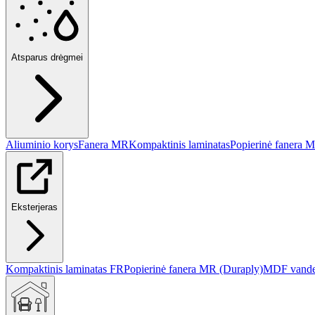
Atsparus drėgmei
Aliuminio korys
Fanera MR
Kompaktinis laminatas
Popierinė fanera 
Eksterjeras
Kompaktinis laminatas FR
Popierinė fanera MR (Duraply)
MDF vanden