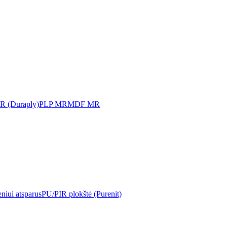
MR (Duraply)
PLP MR
MDF MR
iui atsparus
PU/PIR plokštė (Purenit)