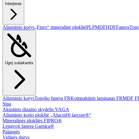
Interjeras
Aliuminio korys
„Fipro“ mineralinė plokštė
PLP
MDF
HDF
Fanera
Topo
Ugnį sulaikantis
Aliuminio korys
Topolio fanera FR
Kompaktinis laminatas FR
MDF F
Sipa
Akustinis dizaino skydelis VAGA
Aliuminio korio plokštė „Alucoil® larcore®“
Mineralinės plokštės FIPRO®
Lengvoji fanera Garnica®
Palangės
Vidinės durys