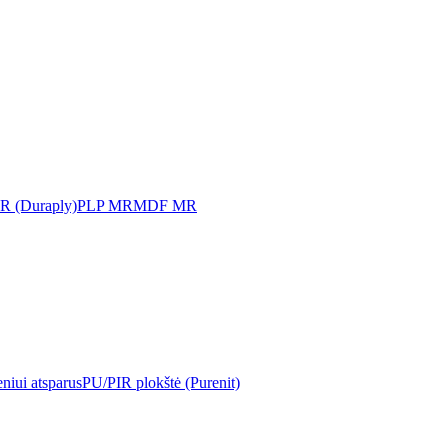
MR (Duraply)
PLP MR
MDF MR
iui atsparus
PU/PIR plokštė (Purenit)