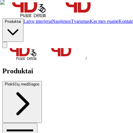
Laivų interjerai
Naujienos
Tvarumas
Kas mes esame
Kontakt
Produktai
/
Produktai
Plokščių medžiagos