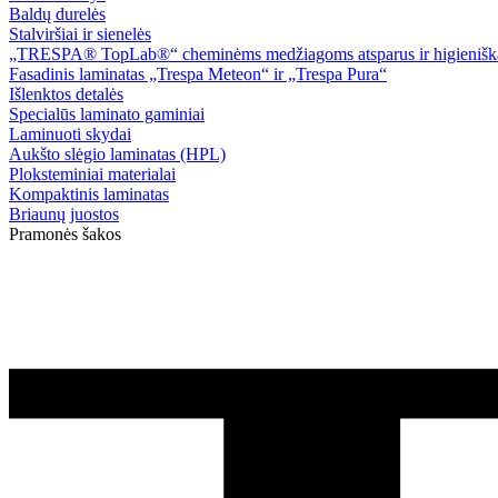
Baldų durelės
Stalviršiai ir sienelės
„TRESPA® TopLab®“ cheminėms medžiagoms atsparus ir higieniškas
Fasadinis laminatas „Trespa Meteon“ ir „Trespa Pura“
Išlenktos detalės
Specialūs laminato gaminiai
Laminuoti skydai
Aukšto slėgio laminatas (HPL)
Ploksteminiai materialai
Kompaktinis laminatas
Briaunų juostos
Pramonės šakos