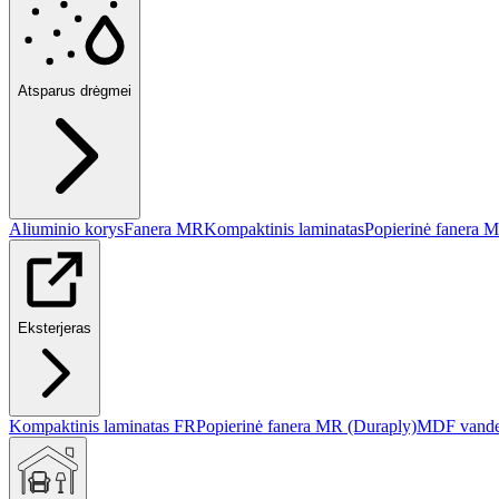
Atsparus drėgmei
Aliuminio korys
Fanera MR
Kompaktinis laminatas
Popierinė fanera 
Eksterjeras
Kompaktinis laminatas FR
Popierinė fanera MR (Duraply)
MDF vanden