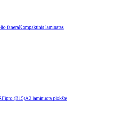
lio fanera
Kompaktinis laminatas
R
Fipro (B15)
A2 laminuota plokštė