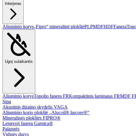
Interjeras
Aliuminio korys
„Fipro“ mineralinė plokštė
PLP
MDF
HDF
Fanera
Topo
Ugnį sulaikantis
Aliuminio korys
Topolio fanera FR
Kompaktinis laminatas FR
MDF F
Sipa
Akustinis dizaino skydelis VAGA
Aliuminio korio plokštė „Alucoil® larcore®“
Mineralinės plokštės FIPRO®
Lengvoji fanera Garnica®
Palangės
Vidinės durys