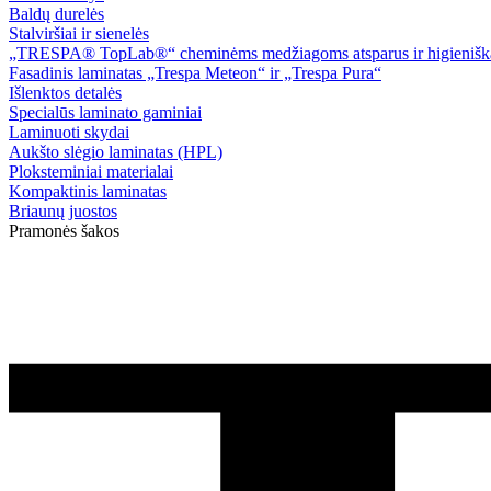
Baldų durelės
Stalviršiai ir sienelės
„TRESPA® TopLab®“ cheminėms medžiagoms atsparus ir higieniškas
Fasadinis laminatas „Trespa Meteon“ ir „Trespa Pura“
Išlenktos detalės
Specialūs laminato gaminiai
Laminuoti skydai
Aukšto slėgio laminatas (HPL)
Ploksteminiai materialai
Kompaktinis laminatas
Briaunų juostos
Pramonės šakos