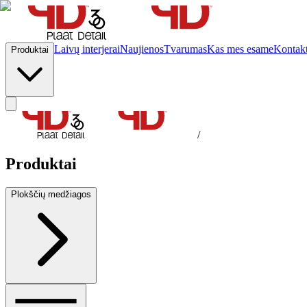
Laivų interjerai
Naujienos
Tvarumas
Kas mes esame
Kontakt
Produktai
/
Produktai
Plokščių medžiagos