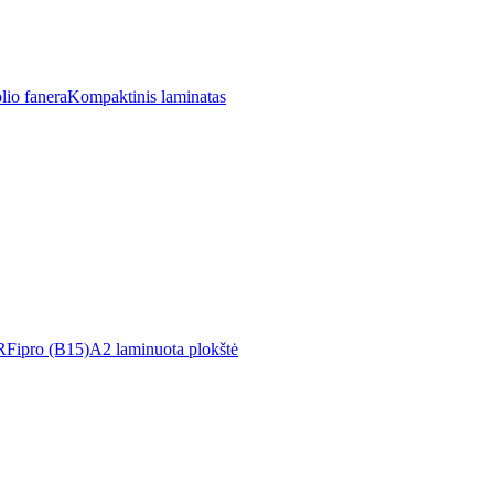
lio fanera
Kompaktinis laminatas
R
Fipro (B15)
A2 laminuota plokštė