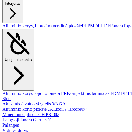
Interjeras
Aliuminio korys
„Fipro“ mineralinė plokštė
PLP
MDF
HDF
Fanera
Topo
Ugnį sulaikantis
Aliuminio korys
Topolio fanera FR
Kompaktinis laminatas FR
MDF F
Sipa
Akustinis dizaino skydelis VAGA
Aliuminio korio plokštė „Alucoil® larcore®“
Mineralinės plokštės FIPRO®
Lengvoji fanera Garnica®
Palangės
Vidinės durys