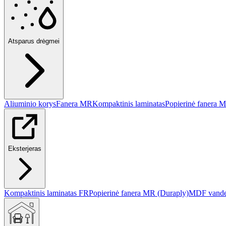
Atsparus drėgmei
Aliuminio korys
Fanera MR
Kompaktinis laminatas
Popierinė fanera 
Eksterjeras
Kompaktinis laminatas FR
Popierinė fanera MR (Duraply)
MDF vanden