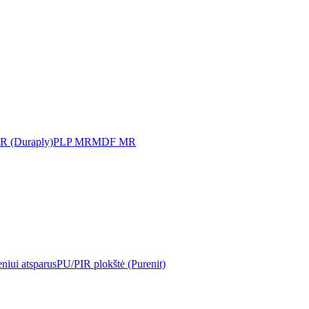
MR (Duraply)
PLP MR
MDF MR
iui atsparus
PU/PIR plokštė (Purenit)