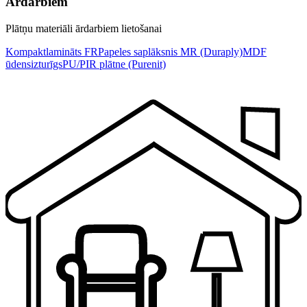
Ārdarbiem
Plātņu materiāli ārdarbiem lietošanai
Kompaktlamināts FR
Papeles saplāksnis MR (Duraply)
MDF
ūdensizturīgs
PU/PIR plātne (Purenit)