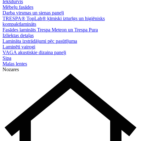
Iekšdurvis
Mēbeļu fasādes
Darba virsmas un sienas paneļi
TRESPA® TopLab® ķīmiski izturīgs un higiēnisks
kompaktlamināts
Fasādes lamināts Trespa Meteon un Trespa Pura
Izliektas detaļas
Lamināta izstrādājumi pēc pasūtījuma
Laminēti vairogi
VAGA akustiskie dizaina paneļi
Sipa
Malas lentes
Nozares