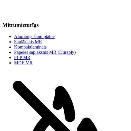
Mitrumizturīgs
Alumīnija šūnu plātne
Saplāksnis MR
Kompaktlamināts
Papeles saplāksnis MR (Duraply)
PLP MR
MDF MR