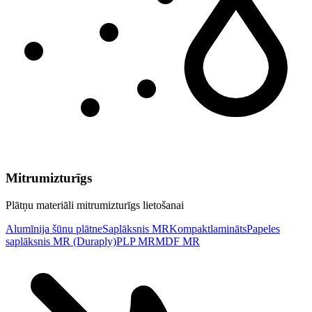
Mitrumizturīgs
Plātņu materiāli mitrumizturīgs lietošanai
Alumīnija šūnu plātne
Saplāksnis MR
Kompaktlamināts
Papeles
saplāksnis MR (Duraply)
PLP MR
MDF MR