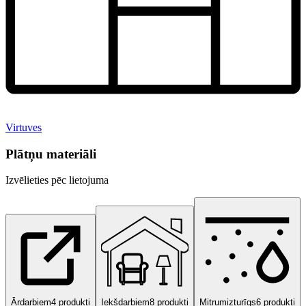
Virtuves
Plātņu materiāli
Izvēlieties pēc lietojuma
Ārdarbiem
4
produkti
Iekšdarbiem
8
produkti
Mitrumizturīgs
6
produkti