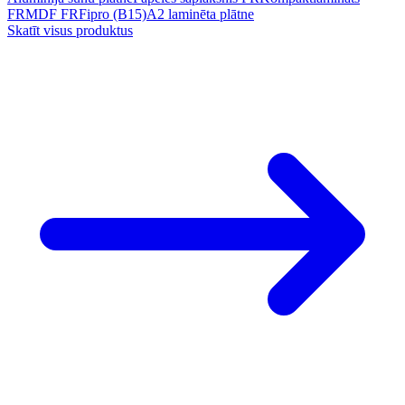
FR
MDF FR
Fipro (B15)
A2 laminēta plātne
Skatīt visus produktus