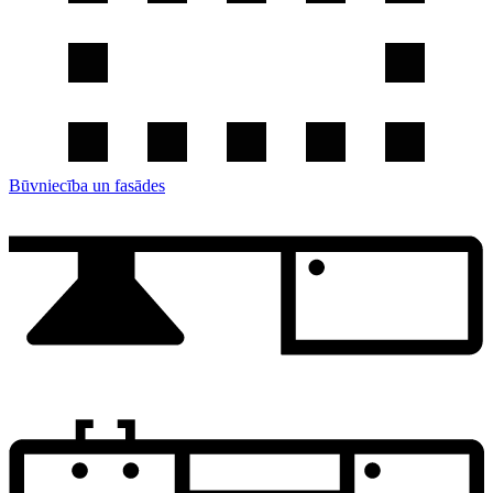
Būvniecība un fasādes