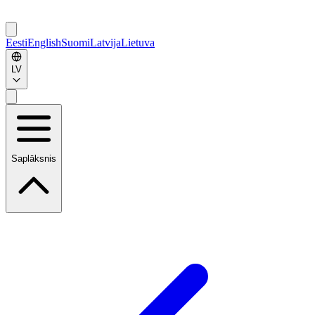
Eesti
English
Suomi
Latvija
Lietuva
LV
Saplāksnis