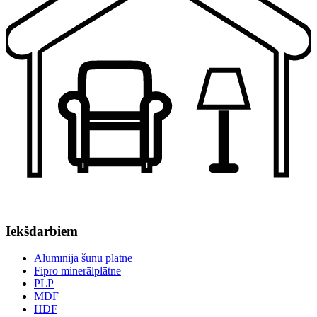
Iekšdarbiem
Alumīnija šūnu plātne
Fipro minerālplātne
PLP
MDF
HDF