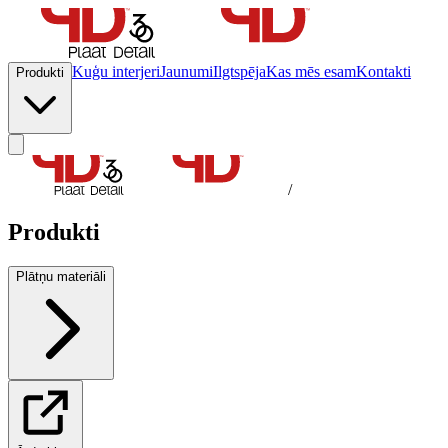
Kuģu interjeri
Jaunumi
Ilgtspēja
Kas mēs esam
Kontakti
Produkti
/
Produkti
Plātņu materiāli