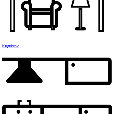
Kuģubūve