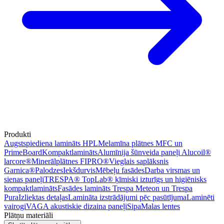
Produkti
Augstspiediena lamināts HPL
Melamīna plātnes MFC un
PrimeBoard
Kompaktlamināts
Alumīnija šūnveida paneļi Alucoil®
larcore®
Minerālplātnes FIPRO®
Vieglais saplāksnis
Garnica®
Palodzes
Iekšdurvis
Mēbeļu fasādes
Darba virsmas un
sienas paneļi
TRESPA® TopLab® ķīmiski izturīgs un higiēnisks
kompaktlamināts
Fasādes lamināts Trespa Meteon un Trespa
Pura
Izliektas detaļas
Lamināta izstrādājumi pēc pasūtījuma
Laminēti
vairogi
VAGA akustiskie dizaina paneļi
Sipa
Malas lentes
Plātņu materiāli