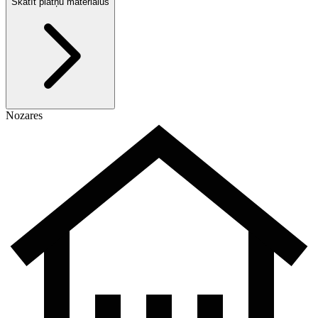
Skatīt plātņu materiālus
Nozares