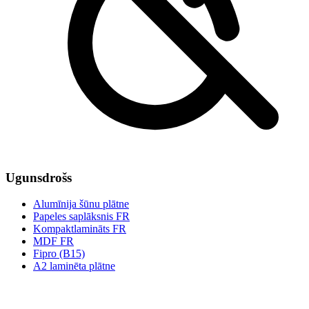
Ugunsdrošs
Alumīnija šūnu plātne
Papeles saplāksnis FR
Kompaktlamināts FR
MDF FR
Fipro (B15)
A2 laminēta plātne