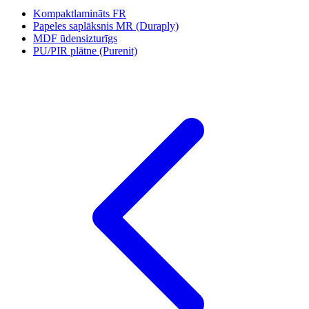
Kompaktlamināts FR
Papeles saplāksnis MR (Duraply)
MDF ūdensizturīgs
PU/PIR plātne (Purenit)