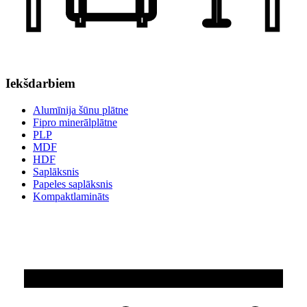
Iekšdarbiem
Alumīnija šūnu plātne
Fipro minerālplātne
PLP
MDF
HDF
Saplāksnis
Papeles saplāksnis
Kompaktlamināts