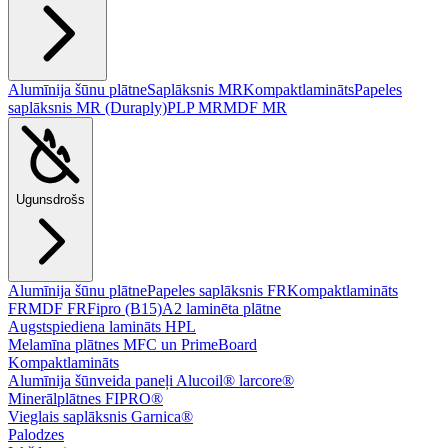
Alumīnija šūnu plātne
Saplāksnis MR
Kompaktlamināts
Papeles
saplāksnis MR (Duraply)
PLP MR
MDF MR
Ugunsdrošs
Alumīnija šūnu plātne
Papeles saplāksnis FR
Kompaktlamināts
FR
MDF FR
Fipro (B15)
A2 laminēta plātne
Augstspiediena lamināts HPL
Melamīna plātnes MFC un PrimeBoard
Kompaktlamināts
Alumīnija šūnveida paneļi Alucoil® larcore®
Minerālplātnes FIPRO®
Vieglais saplāksnis Garnica®
Palodzes