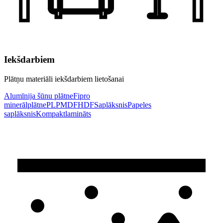
Iekšdarbiem
Plātņu materiāli iekšdarbiem lietošanai
Alumīnija šūnu plātne
Fipro
minerālplātne
PLP
MDF
HDF
Saplāksnis
Papeles
saplāksnis
Kompaktlamināts