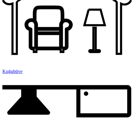
Kuģubūve