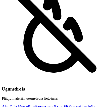
Ugunsdrošs
Plātņu materiāli ugunsdrošs lietošanai
Alumīnija šūnu plātne
Papeles saplāksnis FR
Kompaktlamināts