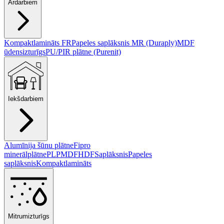
Ārdarbiem
Kompaktlamināts FR
Papeles saplāksnis MR (Duraply)
MDF
ūdensizturīgs
PU/PIR plātne (Purenit)
Iekšdarbiem
Alumīnija šūnu plātne
Fipro
minerālplātne
PLP
MDF
HDF
Saplāksnis
Papeles
saplāksnis
Kompaktlamināts
Mitrumizturīgs