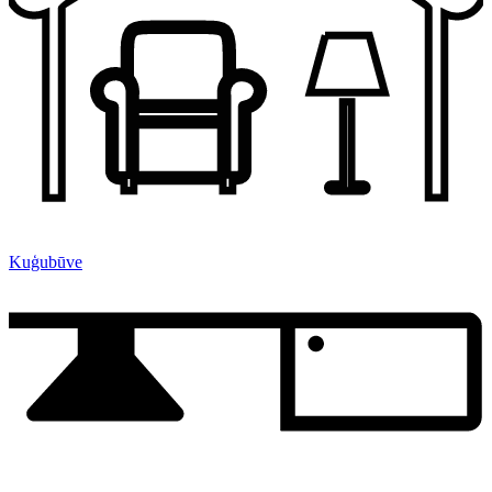
Kuģubūve