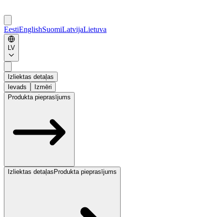
Eesti
English
Suomi
Latvija
Lietuva
LV
Izliektas detaļas
Ievads
Izmēri
Produkta pieprasījums
Izliektas detaļas
Produkta pieprasījums