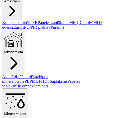
Ārdarbiem
Kompaktlamināts FR
Papeles saplāksnis MR (Duraply)
MDF
ūdensizturīgs
PU/PIR plātne (Purenit)
Iekšdarbiem
Alumīnija šūnu plātne
Fipro
minerālplātne
PLP
MDF
HDF
Saplāksnis
Papeles
saplāksnis
Kompaktlamināts
Mitrumizturīgs