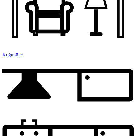
Kuģubūve