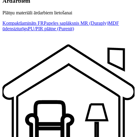
Ārdarbiem
Plātņu materiāli ārdarbiem lietošanai
Kompaktlamināts FR
Papeles saplāksnis MR (Duraply)
MDF
ūdensizturīgs
PU/PIR plātne (Purenit)