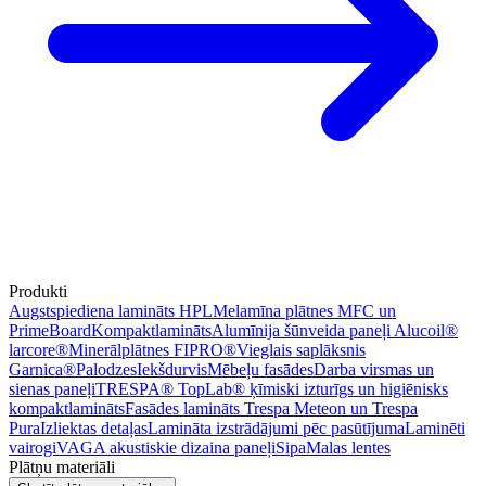
Produkti
Augstspiediena lamināts HPL
Melamīna plātnes MFC un
PrimeBoard
Kompaktlamināts
Alumīnija šūnveida paneļi Alucoil®
larcore®
Minerālplātnes FIPRO®
Vieglais saplāksnis
Garnica®
Palodzes
Iekšdurvis
Mēbeļu fasādes
Darba virsmas un
sienas paneļi
TRESPA® TopLab® ķīmiski izturīgs un higiēnisks
kompaktlamināts
Fasādes lamināts Trespa Meteon un Trespa
Pura
Izliektas detaļas
Lamināta izstrādājumi pēc pasūtījuma
Laminēti
vairogi
VAGA akustiskie dizaina paneļi
Sipa
Malas lentes
Plātņu materiāli