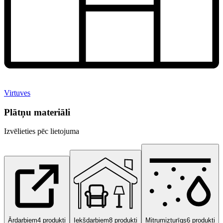
Virtuves
Plātņu materiāli
Izvēlieties pēc lietojuma
Ārdarbiem
4
produkti
Iekšdarbiem
8
produkti
Mitrumizturīgs
6
produkti