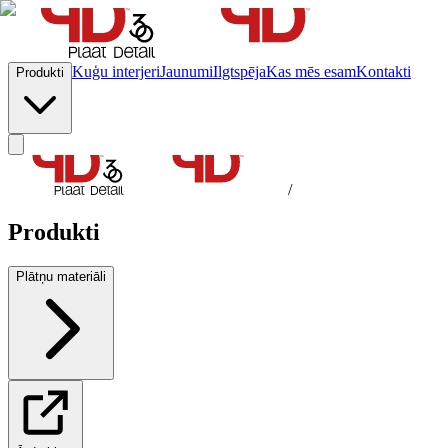
Kuģu interjeri
Jaunumi
Ilgtspēja
Kas mēs esam
Kontakti
Produkti
/
Produkti
Plātņu materiāli