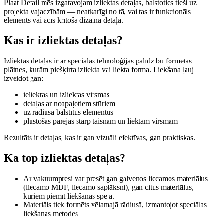
Plaat Detail mēs izgatavojam izliektas detaļas, balstoties tieši uz
projekta vajadzībām — neatkarīgi no tā, vai tas ir funkcionāls
elements vai acīs krītoša dizaina detaļa.
Kas ir izliektas detaļas?
Izliektas detaļas ir ar speciālas tehnoloģijas palīdzību formētas
plātnes, kurām piešķirta izliekta vai liekta forma. Liekšana ļauj
izveidot gan:
ieliektas un izliektas virsmas
detaļas ar noapaļotiem stūriem
uz rādiusa balstītus elementus
plūstošas pārejas starp taisnām un liektām virsmām
Rezultāts ir detaļas, kas ir gan vizuāli efektīvas, gan praktiskas.
Kā top izliektas detaļas?
Ar vakuumpresi var presēt gan galvenos liecamos materiālus
(liecamo MDF, liecamo saplāksni), gan citus materiālus,
kuriem piemīt liekšanas spēja.
Materiāls tiek formēts vēlamajā rādiusā, izmantojot speciālas
liekšanas metodes