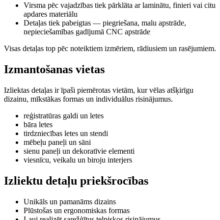
Virsma pēc vajadzības tiek pārklāta ar laminātu, finieri vai citu
apdares materiālu
Detaļas tiek pabeigtas — piegriešana, malu apstrāde,
nepieciešamības gadījumā CNC apstrāde
Visas detaļas top pēc noteiktiem izmēriem, rādiusiem un rasējumiem.
Izmantošanas vietas
Izliektas detaļas ir īpaši piemērotas vietām, kur vēlas atšķirīgu
dizainu, mīkstākas formas un individuālus risinājumus.
reģistratūras galdi un letes
bāra letes
tirdzniecības letes un stendi
mēbeļu paneļi un sāni
sienu paneļi un dekoratīvie elementi
viesnīcu, veikalu un biroju interjers
Izliektu detaļu priekšrocības
Unikāls un pamanāms dizains
Plūstošas un ergonomiskas formas
Ļauj realizēt sarežģītus telpiskos risinājumus