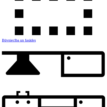
Būvniecība un fasādes