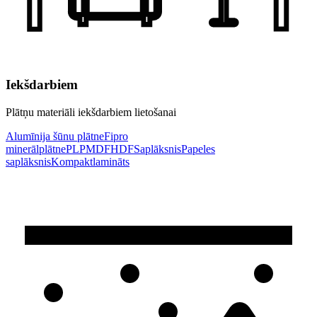
Iekšdarbiem
Plātņu materiāli iekšdarbiem lietošanai
Alumīnija šūnu plātne
Fipro
minerālplātne
PLP
MDF
HDF
Saplāksnis
Papeles
saplāksnis
Kompaktlamināts