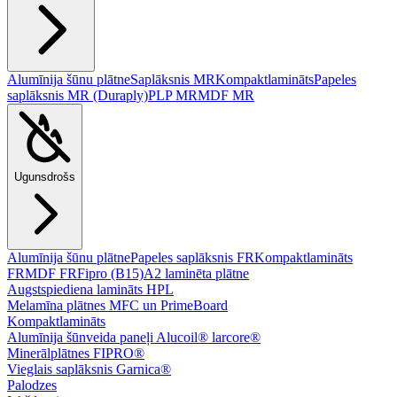
Alumīnija šūnu plātne
Saplāksnis MR
Kompaktlamināts
Papeles
saplāksnis MR (Duraply)
PLP MR
MDF MR
Ugunsdrošs
Alumīnija šūnu plātne
Papeles saplāksnis FR
Kompaktlamināts
FR
MDF FR
Fipro (B15)
A2 laminēta plātne
Augstspiediena lamināts HPL
Melamīna plātnes MFC un PrimeBoard
Kompaktlamināts
Alumīnija šūnveida paneļi Alucoil® larcore®
Minerālplātnes FIPRO®
Vieglais saplāksnis Garnica®
Palodzes