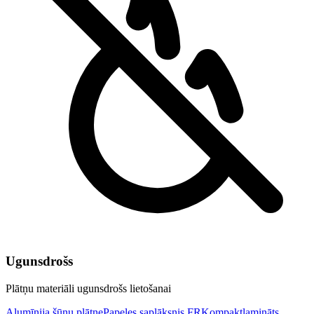
Ugunsdrošs
Plātņu materiāli ugunsdrošs lietošanai
Alumīnija šūnu plātne
Papeles saplāksnis FR
Kompaktlamināts