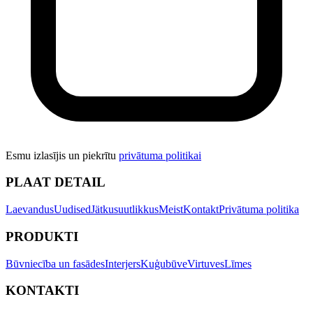
Esmu izlasījis un piekrītu
privātuma politikai
PLAAT DETAIL
Laevandus
Uudised
Jätkusuutlikkus
Meist
Kontakt
Privātuma politika
PRODUKTI
Būvniecība un fasādes
Interjers
Kuģubūve
Virtuves
Līmes
KONTAKTI