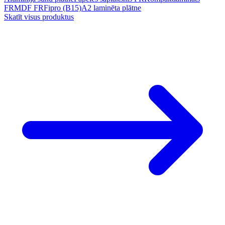
FR
MDF FR
Fipro (B15)
A2 laminēta plātne
Skatīt visus produktus