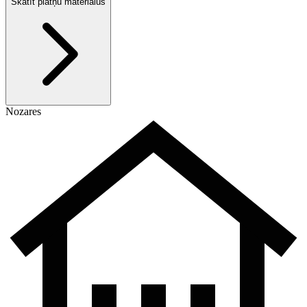
Skatīt plātņu materiālus
Nozares