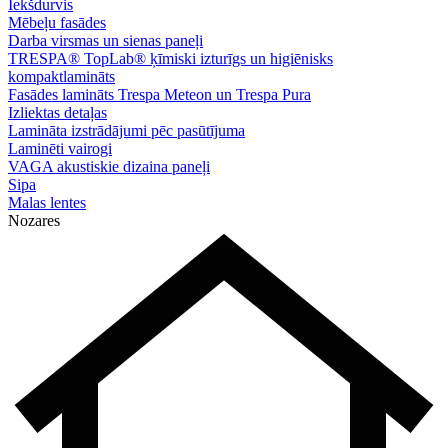
Iekšdurvis
Mēbeļu fasādes
Darba virsmas un sienas paneļi
TRESPA® TopLab® ķīmiski izturīgs un higiēnisks
kompaktlamināts
Fasādes lamināts Trespa Meteon un Trespa Pura
Izliektas detaļas
Lamināta izstrādājumi pēc pasūtījuma
Laminēti vairogi
VAGA akustiskie dizaina paneļi
Sipa
Malas lentes
Nozares