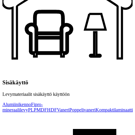
Sisäkäyttö
Levymateriaalit sisäkäyttö käyttöön
Alumiinikenno
Fipro-
mineraalilevy
PLP
MDF
HDF
Vaneri
Poppelivaneri
Kompaktilaminaatti