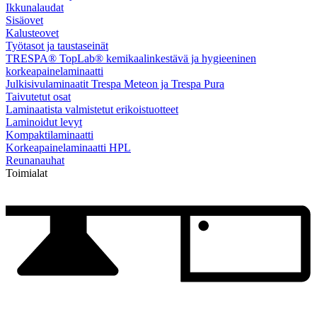
Ikkunalaudat
Sisäovet
Kalusteovet
Työtasot ja taustaseinät
TRESPA® TopLab® kemikaalinkestävä ja hygieeninen
korkeapainelaminaatti
Julkisivulaminaatit Trespa Meteon ja Trespa Pura
Taivutetut osat
Laminaatista valmistetut erikoistuotteet
Laminoidut levyt
Kompaktilaminaatti
Korkeapainelaminaatti HPL
Reunanauhat
Toimialat