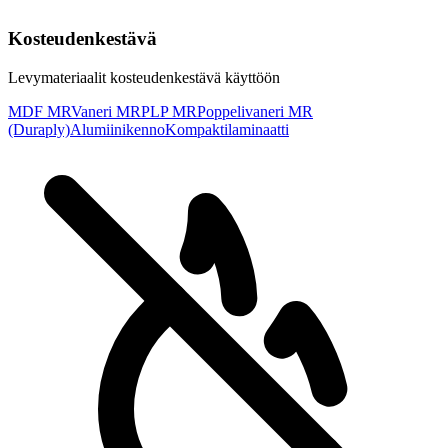
Kosteudenkestävä
Levymateriaalit kosteudenkestävä käyttöön
MDF MR
Vaneri MR
PLP MR
Poppelivaneri MR
(Duraply)
Alumiinikenno
Kompaktilaminaatti