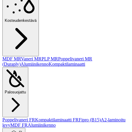
Kosteudenkestävä
MDF MR
Vaneri MR
PLP MR
Poppelivaneri MR
(Duraply)
Alumiinikenno
Kompaktilaminaatti
Palosuojattu
Poppelivaneri FR
Kompaktilaminaatti FR
Fipro (B15)
A2-laminoitu
levy
MDF FR
Alumiinikenno