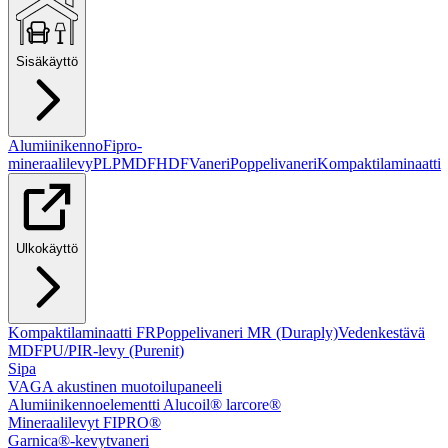
Sisäkäyttö
Alumiinikenno
Fipro-
mineraalilevy
PLP
MDF
HDF
Vaneri
Poppelivaneri
Kompaktilaminaatti
Ulkokäyttö
Kompaktilaminaatti FR
Poppelivaneri MR (Duraply)
Vedenkestävä
MDF
PU/PIR-levy (Purenit)
Sipa
VAGA akustinen muotoilupaneeli
Alumiinikennoelementti Alucoil® larcore®
Mineraalilevyt FIPRO®
Garnica®-kevytvaneri