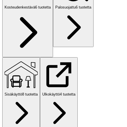
Kosteudenkestävä
6
tuotetta
Palosuojattu
6
tuotetta
Sisäkäyttö
8
tuotetta
Ulkokäyttö
4
tuotetta