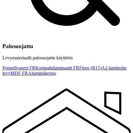
Palosuojattu
Levymateriaalit palosuojattu käyttöön
Poppelivaneri FR
Kompaktilaminaatti FR
Fipro (B15)
A2-laminoitu
levy
MDF FR
Alumiinikenno