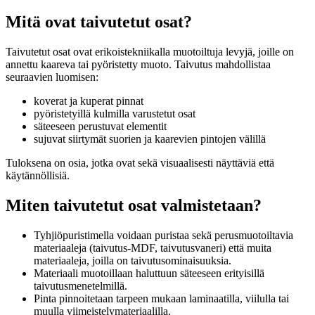
Mitä ovat taivutetut osat?
Taivutetut osat ovat erikoistekniikalla muotoiltuja levyjä, joille on
annettu kaareva tai pyöristetty muoto. Taivutus mahdollistaa
seuraavien luomisen:
koverat ja kuperat pinnat
pyöristetyillä kulmilla varustetut osat
säteeseen perustuvat elementit
sujuvat siirtymät suorien ja kaarevien pintojen välillä
Tuloksena on osia, jotka ovat sekä visuaalisesti näyttäviä että
käytännöllisiä.
Miten taivutetut osat valmistetaan?
Tyhjiöpuristimella voidaan puristaa sekä perusmuotoiltavia
materiaaleja (taivutus-MDF, taivutusvaneri) että muita
materiaaleja, joilla on taivutusominaisuuksia.
Materiaali muotoillaan haluttuun säteeseen erityisillä
taivutusmenetelmillä.
Pinta pinnoitetaan tarpeen mukaan laminaatilla, viilulla tai
muulla viimeistelymateriaalilla.