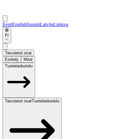
Eesti
English
Suomi
Latvija
Lietuva
FI
Taivutetut osat
Esittely
Mitat
Tuotetiedustelu
Taivutetut osat
Tuotetiedustelu