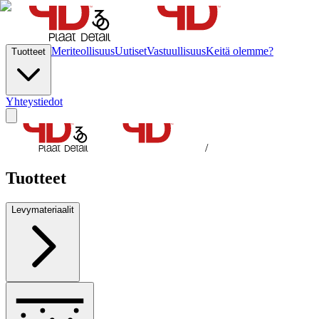
Meriteollisuus
Uutiset
Vastuullisuus
Keitä olemme?
Tuotteet
Yhteystiedot
/
Tuotteet
Levymateriaalit