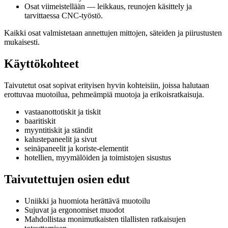
Osat viimeistellään — leikkaus, reunojen käsittely ja
tarvittaessa CNC-työstö.
Kaikki osat valmistetaan annettujen mittojen, säteiden ja piirustusten
mukaisesti.
Käyttökohteet
Taivutetut osat sopivat erityisen hyvin kohteisiin, joissa halutaan
erottuvaa muotoilua, pehmeämpiä muotoja ja erikoisratkaisuja.
vastaanottotiskit ja tiskit
baaritiskit
myyntitiskit ja ständit
kalustepaneelit ja sivut
seinäpaneelit ja koriste-elementit
hotellien, myymälöiden ja toimistojen sisustus
Taivutettujen osien edut
Uniikki ja huomiota herättävä muotoilu
Sujuvat ja ergonomiset muodot
Mahdollistaa monimutkaisten tilallisten ratkaisujen