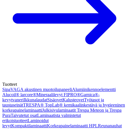
Tuotteet
Sipa
VAGA akustinen muotoilupaneeli
Alumiinikennoelementti
Alucoil® larcore®
Mineraalilevyt FIPRO®
Garnica®-
kevytvaneri
Ikkunalaudat
Sisäovet
Kalusteovet
Työtasot ja
taustaseinät
TRESPA® TopLab® kemikaalinkestävä ja hygieeninen
korkeapainelaminaatti
Julkisivulaminaatit Trespa Meteon ja Trespa
Pura
Taivutetut osat
Laminaatista valmistetut
erikoistuotteet
Laminoidut
levyt
Kompaktilaminaatti
Korkeapainelaminaatti HPL
Reunanauhat