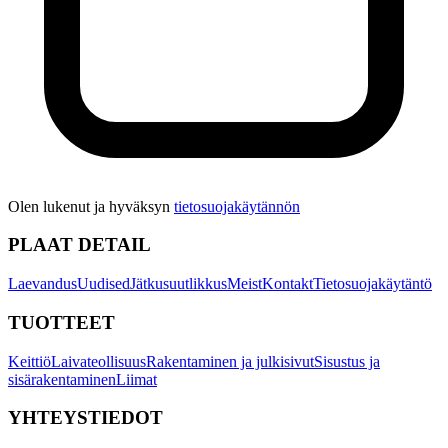
Olen lukenut ja hyväksyn
tietosuojakäytännön
PLAAT DETAIL
Laevandus
Uudised
Jätkusuutlikkus
Meist
Kontakt
Tietosuojakäytäntö
TUOTTEET
Keittiö
Laivateollisuus
Rakentaminen ja julkisivut
Sisustus ja
sisärakentaminen
Liimat
YHTEYSTIEDOT