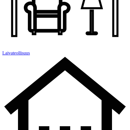
Laivateollisuus