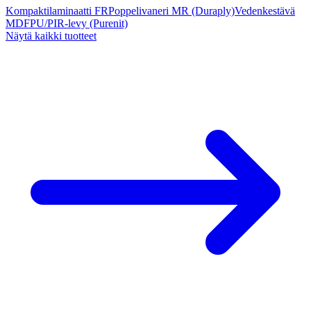
Kompaktilaminaatti FR
Poppelivaneri MR (Duraply)
Vedenkestävä
MDF
PU/PIR-levy (Purenit)
Näytä kaikki tuotteet