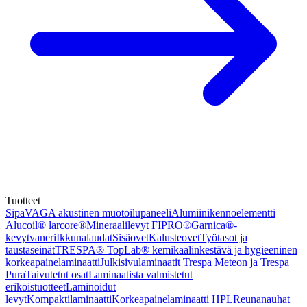
Tuotteet
Sipa
VAGA akustinen muotoilupaneeli
Alumiinikennoelementti
Alucoil® larcore®
Mineraalilevyt FIPRO®
Garnica®-
kevytvaneri
Ikkunalaudat
Sisäovet
Kalusteovet
Työtasot ja
taustaseinät
TRESPA® TopLab® kemikaalinkestävä ja hygieeninen
korkeapainelaminaatti
Julkisivulaminaatit Trespa Meteon ja Trespa
Pura
Taivutetut osat
Laminaatista valmistetut
erikoistuotteet
Laminoidut
levyt
Kompaktilaminaatti
Korkeapainelaminaatti HPL
Reunanauhat