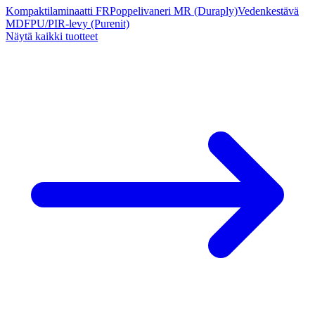
Kompaktilaminaatti FR
Poppelivaneri MR (Duraply)
Vedenkestävä
MDF
PU/PIR-levy (Purenit)
Näytä kaikki tuotteet