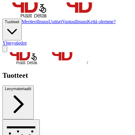
Meriteollisuus
Uutiset
Vastuullisuus
Keitä olemme?
Tuotteet
Yhteystiedot
/
Tuotteet
Levymateriaalit