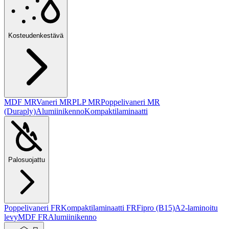
Kosteudenkestävä
MDF MR
Vaneri MR
PLP MR
Poppelivaneri MR
(Duraply)
Alumiinikenno
Kompaktilaminaatti
Palosuojattu
Poppelivaneri FR
Kompaktilaminaatti FR
Fipro (B15)
A2-laminoitu
levy
MDF FR
Alumiinikenno