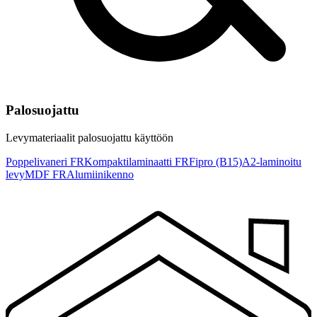
Palosuojattu
Levymateriaalit palosuojattu käyttöön
Poppelivaneri FR
Kompaktilaminaatti FR
Fipro (B15)
A2-laminoitu
levy
MDF FR
Alumiinikenno