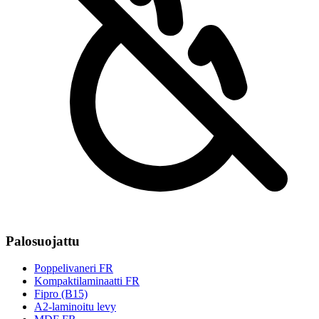
Palosuojattu
Poppelivaneri FR
Kompaktilaminaatti FR
Fipro (B15)
A2-laminoitu levy