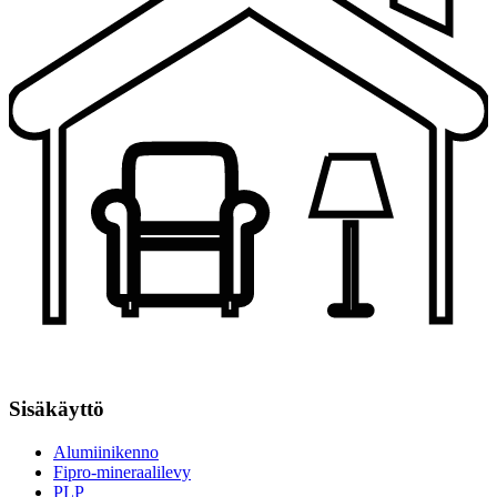
Sisäkäyttö
Alumiinikenno
Fipro-mineraalilevy
PLP