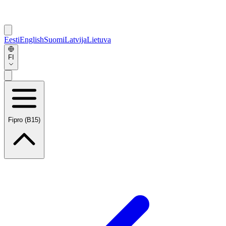
Eesti
English
Suomi
Latvija
Lietuva
FI
Fipro (B15)