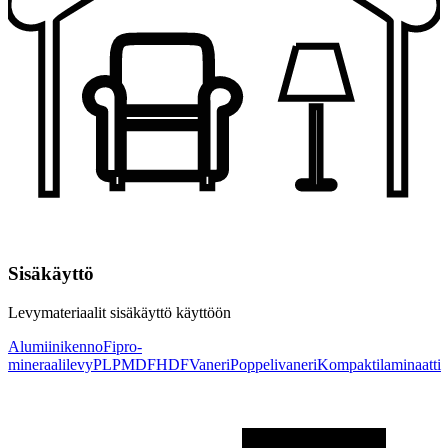
Sisäkäyttö
Levymateriaalit sisäkäyttö käyttöön
Alumiinikenno
Fipro-
mineraalilevy
PLP
MDF
HDF
Vaneri
Poppelivaneri
Kompaktilaminaatti