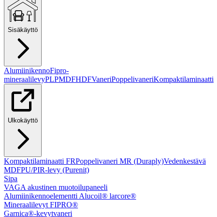
Sisäkäyttö
Alumiinikenno
Fipro-
mineraalilevy
PLP
MDF
HDF
Vaneri
Poppelivaneri
Kompaktilaminaatti
Ulkokäyttö
Kompaktilaminaatti FR
Poppelivaneri MR (Duraply)
Vedenkestävä
MDF
PU/PIR-levy (Purenit)
Sipa
VAGA akustinen muotoilupaneeli
Alumiinikennoelementti Alucoil® larcore®
Mineraalilevyt FIPRO®
Garnica®-kevytvaneri