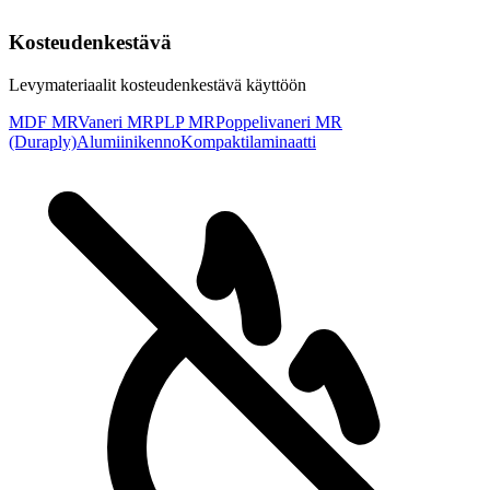
Kosteudenkestävä
Levymateriaalit kosteudenkestävä käyttöön
MDF MR
Vaneri MR
PLP MR
Poppelivaneri MR
(Duraply)
Alumiinikenno
Kompaktilaminaatti