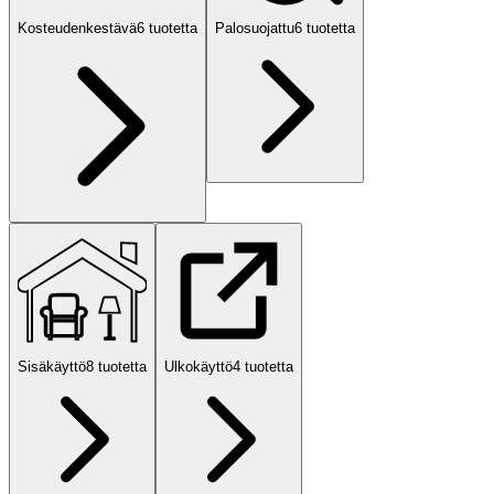
Kosteudenkestävä
6
tuotetta
Palosuojattu
6
tuotetta
Sisäkäyttö
8
tuotetta
Ulkokäyttö
4
tuotetta