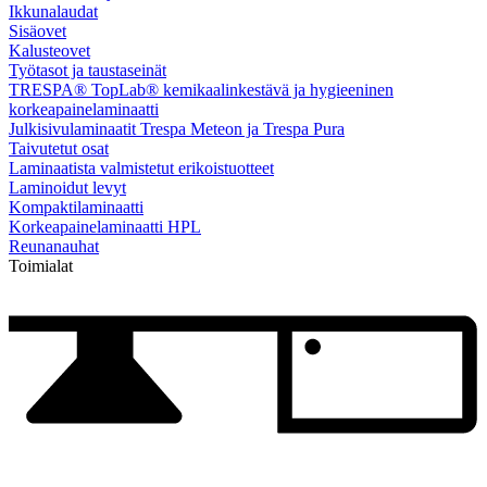
Ikkunalaudat
Sisäovet
Kalusteovet
Työtasot ja taustaseinät
TRESPA® TopLab® kemikaalinkestävä ja hygieeninen
korkeapainelaminaatti
Julkisivulaminaatit Trespa Meteon ja Trespa Pura
Taivutetut osat
Laminaatista valmistetut erikoistuotteet
Laminoidut levyt
Kompaktilaminaatti
Korkeapainelaminaatti HPL
Reunanauhat
Toimialat