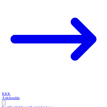
KKK
Ärikliendile