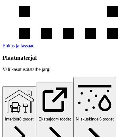
Ehitus ja fassaad
Plaatmaterjal
Vali kasutusotstarbe järgi
Interjöör
8
toodet
Eksterjöör
4
toodet
Niiskuskindel
6
toodet