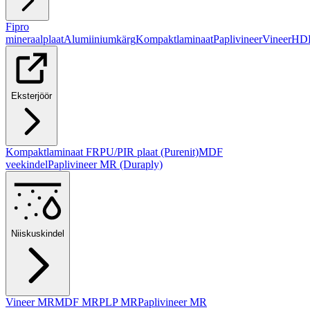
Fipro
mineraalplaat
Alumiiniumkärg
Kompaktlaminaat
Paplivineer
Vineer
HD
Eksterjöör
Kompaktlaminaat FR
PU/PIR plaat (Purenit)
MDF
veekindel
Paplivineer MR (Duraply)
Niiskuskindel
Vineer MR
MDF MR
PLP MR
Paplivineer MR