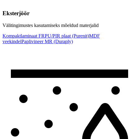
Eksterjöör
Välitingimustes kasutamiseks mõeldud materjalid
Kompaktlaminaat FR
PU/PIR plaat (Purenit)
MDF
veekindel
Paplivineer MR (Duraply)