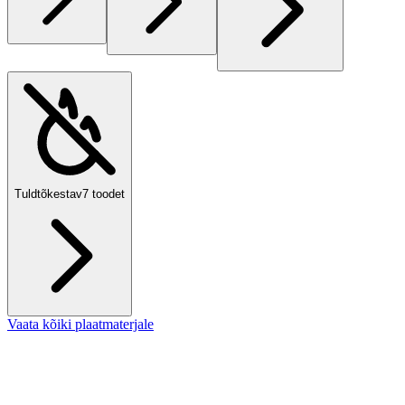
Tuldtõkestav
7
toodet
Vaata kõiki plaatmaterjale