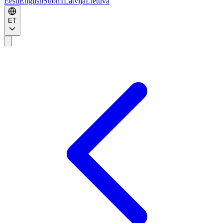
Eesti
English
Suomi
Latvija
Lietuva
ET