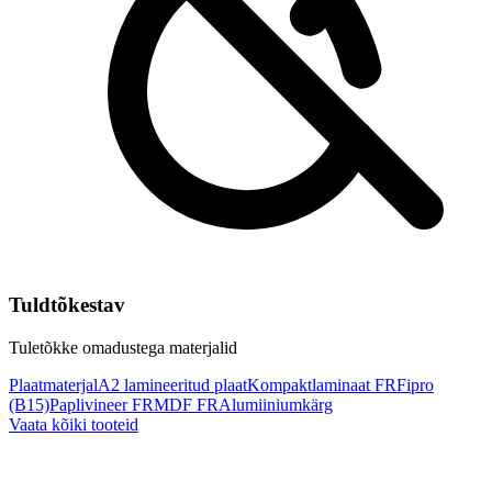
Tuldtõkestav
Tuletõkke omadustega materjalid
Plaatmaterjal
A2 lamineeritud plaat
Kompaktlaminaat FR
Fipro
(B15)
Paplivineer FR
MDF FR
Alumiiniumkärg
Vaata kõiki tooteid