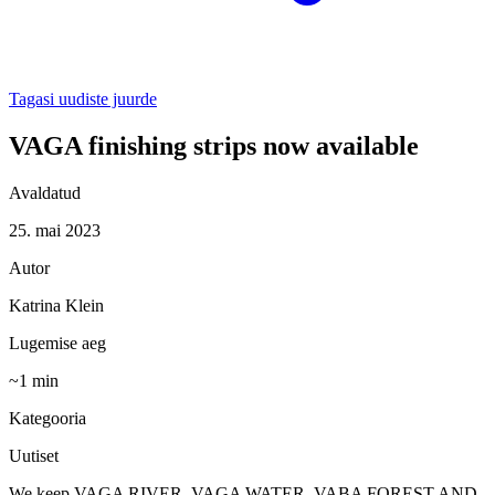
Tagasi uudiste juurde
VAGA finishing strips now available
Avaldatud
25. mai 2023
Autor
Katrina Klein
Lugemise aeg
~
1
min
Kategooria
Uutiset
We keep VAGA RIVER, VAGA WATER, VABA FOREST AND