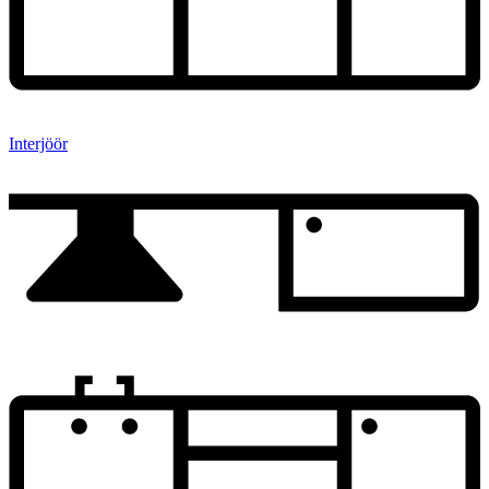
Interjöör