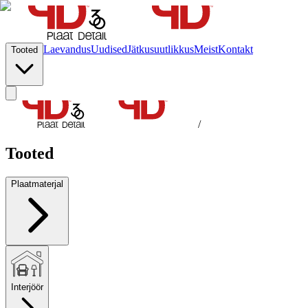
Laevandus
Uudised
Jätkusuutlikkus
Meist
Kontakt
Tooted
/
Tooted
Plaatmaterjal
Interjöör