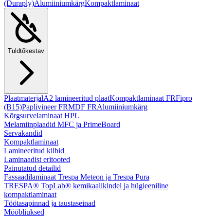
(Duraply)
Alumiiniumkärg
Kompaktlaminaat
Tuldtõkestav
Plaatmaterjal
A2 lamineeritud plaat
Kompaktlaminaat FR
Fipro
(B15)
Paplivineer FR
MDF FR
Alumiiniumkärg
Kõrgsurvelaminaat HPL
Melamiinplaadid MFC ja PrimeBoard
Servakandid
Kompaktlaminaat
Lamineeritud kilbid
Laminaadist eritooted
Painutatud detailid
Fassaadilaminaat Trespa Meteon ja Trespa Pura
TRESPA® TopLab® kemikaalikindel ja hügieeniline
kompaktlaminaat
Töötasapinnad ja taustaseinad
Mööbliuksed