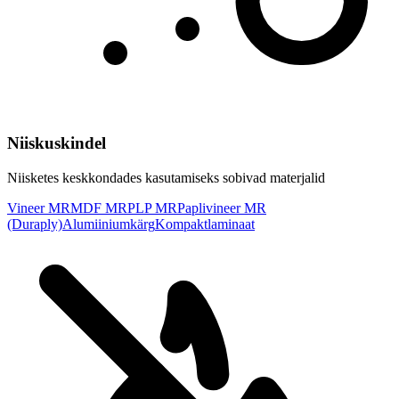
Niiskuskindel
Niisketes keskkondades kasutamiseks sobivad materjalid
Vineer MR
MDF MR
PLP MR
Paplivineer MR
(Duraply)
Alumiiniumkärg
Kompaktlaminaat