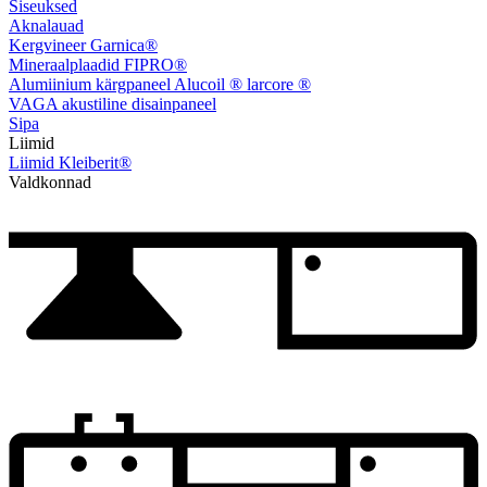
Siseuksed
Aknalauad
Kergvineer Garnica®
Mineraalplaadid FIPRO®
Alumiinium kärgpaneel Alucoil ® larcore ®
VAGA akustiline disainpaneel
Sipa
Liimid
Liimid Kleiberit®
Valdkonnad