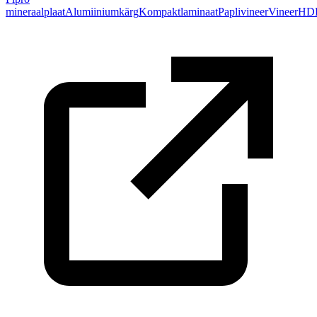
mineraalplaat
Alumiiniumkärg
Kompaktlaminaat
Paplivineer
Vineer
HD