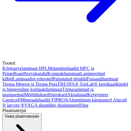
Tooted
Kõrgsurvelaminaat HPL
Melamiinplaadid MFC ja
PrimeBoard
Servakandid
Kompaktlaminaat
Lamineeritud
kilbid
Laminaadist eritooted
Painutatud detailid
Fassaadilaminaat
Trespa Meteon ja Trespa Pura
TRESPA® TopLab® kemikaalikindel
ja hügieeniline kompaktlaminaat
Töötasapinnad ja
taustaseinad
Mööbliuksed
Siseuksed
Aknalauad
Kergvineer
Garnica®
Mineraalplaadid FIPRO®
Alumiinium kärgpaneel Alucoil
® larcore ®
VAGA akustiline disainpaneel
Sipa
Plaatmaterjal
Vaata plaatmaterjale