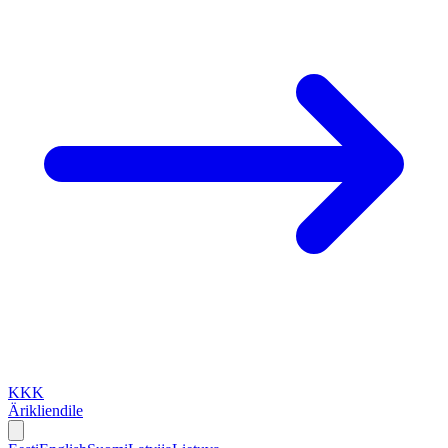
KKK
Ärikliendile