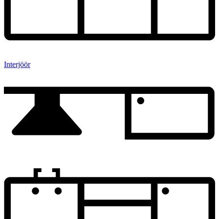
Interjöör