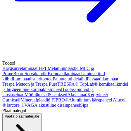
Tooted
Kõrgsurvelaminaat HPL
Melamiinplaadid MFC ja
PrimeBoard
Servakandid
Kompaktlaminaat
Lamineeritud
kilbid
Laminaadist eritooted
Painutatud detailid
Fassaadilaminaat
Trespa Meteon ja Trespa Pura
TRESPA® TopLab® kemikaalikindel
ja hügieeniline kompaktlaminaat
Töötasapinnad ja
taustaseinad
Mööbliuksed
Siseuksed
Aknalauad
Kergvineer
Garnica®
Mineraalplaadid FIPRO®
Alumiinium kärgpaneel Alucoil
® larcore ®
VAGA akustiline disainpaneel
Sipa
Plaatmaterjal
Vaata plaatmaterjale