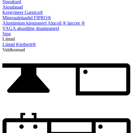
Siseuksed
Aknalauad
Kergvineer Garnica®
Mineraalplaadid FIPRO®
Alumiinium kärgpaneel Alucoil ® larcore ®
VAGA akustiline disainpaneel
Sipa
Liimid
Liimid Kleiberit®
Valdkonnad