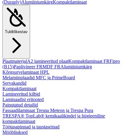
(Duraply)
Alumiiniumkärg
Kompaktlaminaat
Tuldtõkestav
Plaatmaterjal
A2 lamineeritud plaat
Kompaktlaminaat FR
Fipro
(B15)
Paplivineer FR
MDF FR
Alumiiniumkärg
Kõrgsurvelaminaat HPL
Melamiinplaadid MFC ja PrimeBoard
Servakandid
Kompaktlaminaat
Lamineeritud kilbid
Laminaadist eritooted
Painutatud detailid
Fassaadilaminaat Trespa Meteon ja Trespa Pura
TRESPA® TopLab® kemikaalikindel ja hügieeniline
kompaktlaminaat
Töötasapinnad ja taustaseinad
Mööbliuksed