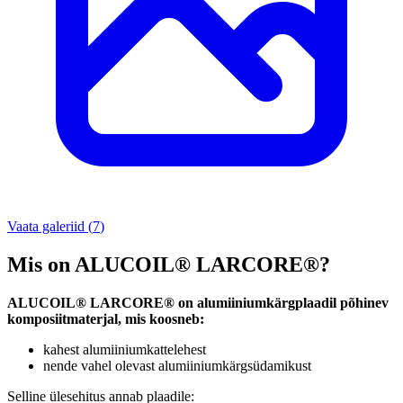
Vaata galeriid
(
7
)
Mis on ALUCOIL® LARCORE®?
ALUCOIL® LARCORE® on alumiiniumkärgplaadil põhinev
komposiitmaterjal, mis koosneb:
kahest alumiiniumkattelehest
nende vahel olevast alumiiniumkärgsüdamikust
Selline ülesehitus annab plaadile: