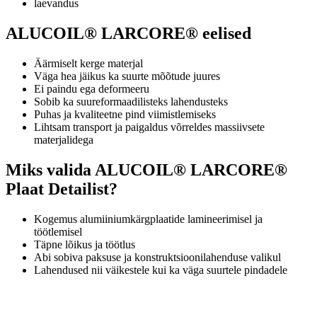
laevandus
ALUCOIL® LARCORE® eelised
Äärmiselt kerge materjal
Väga hea jäikus ka suurte mõõtude juures
Ei paindu ega deformeeru
Sobib ka suureformaadilisteks lahendusteks
Puhas ja kvaliteetne pind viimistlemiseks
Lihtsam transport ja paigaldus võrreldes massiivsete
materjalidega
Miks valida ALUCOIL® LARCORE®
Plaat Detailist?
Kogemus alumiiniumkärgplaatide lamineerimisel ja
töötlemisel
Täpne lõikus ja töötlus
Abi sobiva paksuse ja konstruktsioonilahenduse valikul
Lahendused nii väikestele kui ka väga suurtele pindadele