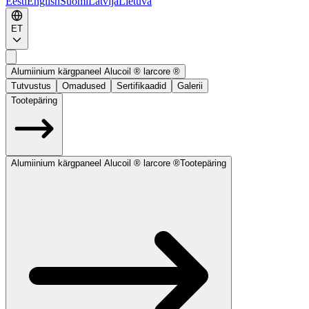
Eesti
English
Suomi
Latvija
Lietuva
ET
Alumiinium kärgpaneel Alucoil ® larcore ®
Tutvustus
Omadused
Sertifikaadid
Galerii
Tootepäring
Alumiinium kärgpaneel Alucoil ® larcore ®
Tootepäring