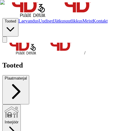
Laevandus
Uudised
Jätkusuutlikkus
Meist
Kontakt
Tooted
/
Tooted
Plaatmaterjal
Interjöör