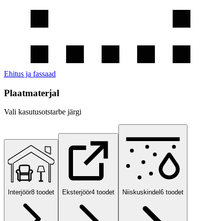
Ehitus ja fassaad
Plaatmaterjal
Vali kasutusotstarbe järgi
Interjöör
8
toodet
Eksterjöör
4
toodet
Niiskuskindel
6
toodet