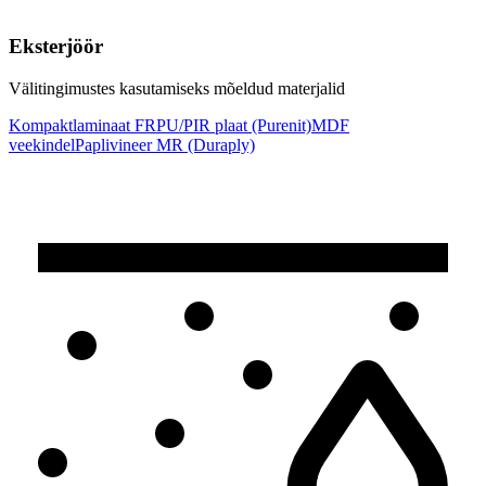
Eksterjöör
Välitingimustes kasutamiseks mõeldud materjalid
Kompaktlaminaat FR
PU/PIR plaat (Purenit)
MDF
veekindel
Paplivineer MR (Duraply)