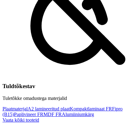
Tuldtõkestav
Tuletõkke omadustega materjalid
Plaatmaterjal
A2 lamineeritud plaat
Kompaktlaminaat FR
Fipro
(B15)
Paplivineer FR
MDF FR
Alumiiniumkärg
Vaata kõiki tooteid