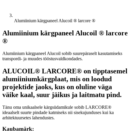
Alumiinium kärgpaneel Alucoil ® larcore ®
Alumiinium kärgpaneel Alucoil ® larcore
®
Alumiinium kärgpaneel Alucoil sobib suurepäraselt kasutamiseks
transpordi- ja muudes tööstusvaldkondades.
ALUCOIL® LARCORE® on tipptasemel
alumiiniumkärgplaat, mis on loodud
projektide jaoks, kus on oluline väga
väike kaal, suur jäikus ja laitmatu pind.
Tänu oma unikaalsele kärgsüdamikule sobib LARCORE®
ideaalselt suurte pindade katmiseks nii sisekujunduses kui ka
arhitektuursetes lahendustes.
Kaubamärk: