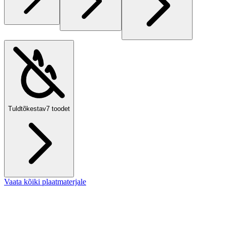
Tuldtõkestav
7
toodet
Vaata kõiki plaatmaterjale