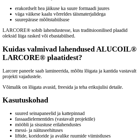
erakordselt hea jäikuse ka suure formaadi juures
väga väikese kaalu võrreldes täismaterjalidega
suurepärase mõõtstabiilsuse
LARCORE® sobib lahendustesse, kus traditsioonilised plaadid
oleksid liiga rasked või ebastabiilsed.
Kuidas valmivad lahendused ALUCOIL®
LARCORE® plaatidest?
Larcore paneele saab lamineerida, mõõtu lõigata ja kantida vastavalt
projekti vajadustele.
Võimalik on lõigata avasid, freesida ja teha erikujulisi detaile.
Kasutuskohad
suured seinapaneelid ja kattepinnad
fassaadielementides (vastavalt projektile)
mööbli ja sisustuse erilahendustes
messi- ja näituseehituses
liftide, koridoride ja avalike ruumide viimistluses