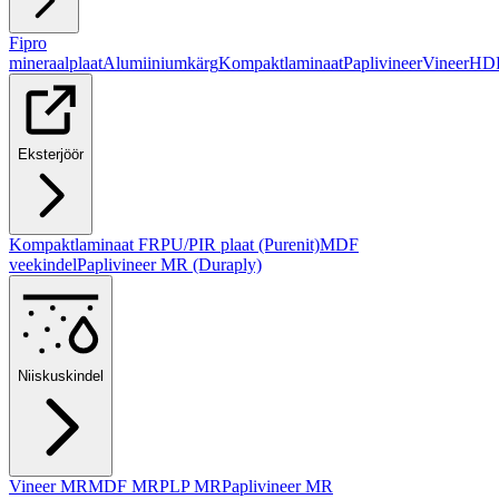
Fipro
mineraalplaat
Alumiiniumkärg
Kompaktlaminaat
Paplivineer
Vineer
HD
Eksterjöör
Kompaktlaminaat FR
PU/PIR plaat (Purenit)
MDF
veekindel
Paplivineer MR (Duraply)
Niiskuskindel
Vineer MR
MDF MR
PLP MR
Paplivineer MR