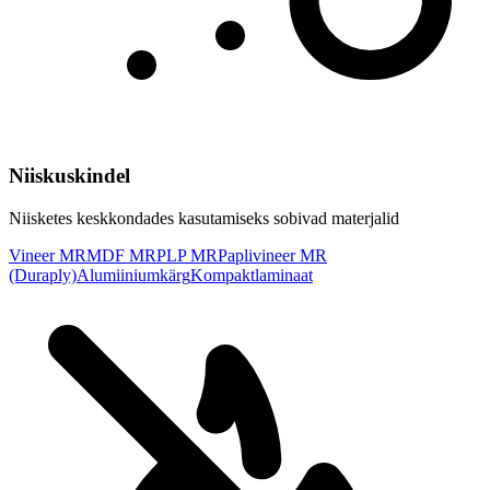
Niiskuskindel
Niisketes keskkondades kasutamiseks sobivad materjalid
Vineer MR
MDF MR
PLP MR
Paplivineer MR
(Duraply)
Alumiiniumkärg
Kompaktlaminaat