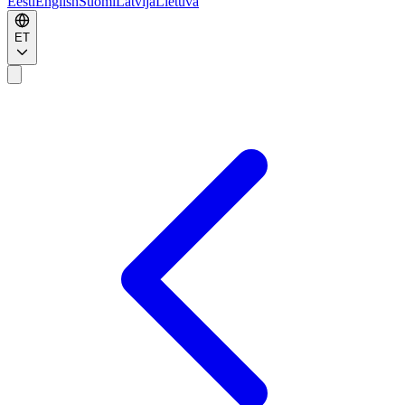
Eesti
English
Suomi
Latvija
Lietuva
ET