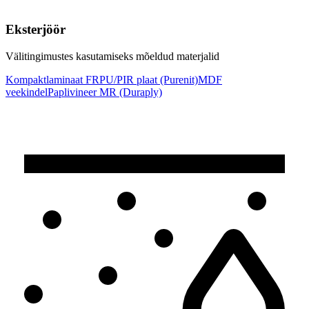
Eksterjöör
Välitingimustes kasutamiseks mõeldud materjalid
Kompaktlaminaat FR
PU/PIR plaat (Purenit)
MDF
veekindel
Paplivineer MR (Duraply)