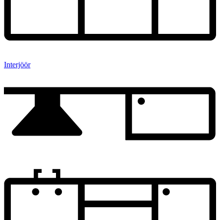
Interjöör