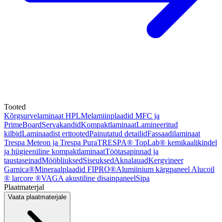
Tooted
Kõrgsurvelaminaat HPL
Melamiinplaadid MFC ja
PrimeBoard
Servakandid
Kompaktlaminaat
Lamineeritud
kilbid
Laminaadist eritooted
Painutatud detailid
Fassaadilaminaat
Trespa Meteon ja Trespa Pura
TRESPA® TopLab® kemikaalikindel
ja hügieeniline kompaktlaminaat
Töötasapinnad ja
taustaseinad
Mööbliuksed
Siseuksed
Aknalauad
Kergvineer
Garnica®
Mineraalplaadid FIPRO®
Alumiinium kärgpaneel Alucoil
® larcore ®
VAGA akustiline disainpaneel
Sipa
Plaatmaterjal
Vaata plaatmaterjale