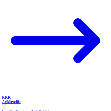
KKK
Ärikliendile