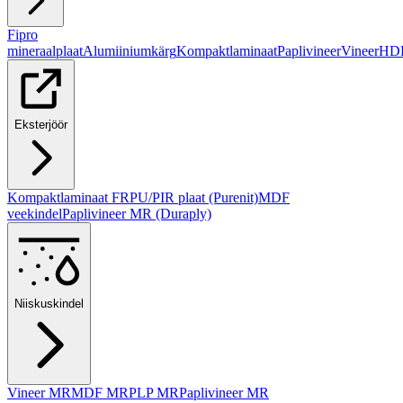
Fipro
mineraalplaat
Alumiiniumkärg
Kompaktlaminaat
Paplivineer
Vineer
HD
Eksterjöör
Kompaktlaminaat FR
PU/PIR plaat (Purenit)
MDF
veekindel
Paplivineer MR (Duraply)
Niiskuskindel
Vineer MR
MDF MR
PLP MR
Paplivineer MR