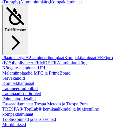
(Duraply)
Alumiiniumkärg
Kompaktlaminaat
Tuldtõkestav
Plaatmaterjal
A2 lamineeritud plaat
Kompaktlaminaat FR
Fipro
(B15)
Paplivineer FR
MDF FR
Alumiiniumkärg
Kõrgsurvelaminaat HPL
Melamiinplaadid MFC ja PrimeBoard
Servakandid
Kompaktlaminaat
Lamineeritud kilbid
Laminaadist eritooted
Painutatud detailid
Fassaadilaminaat Trespa Meteon ja Trespa Pura
TRESPA® TopLab® kemikaalikindel ja hügieeniline
kompaktlaminaat
Töötasapinnad ja taustaseinad
Mööbliuksed