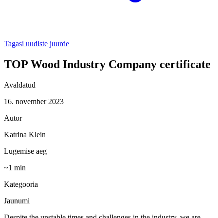
Tagasi uudiste juurde
TOP Wood Industry Company certificate
Avaldatud
16. november 2023
Autor
Katrina Klein
Lugemise aeg
~
1
min
Kategooria
Jaunumi
Despite the unstable times and challenges in the industry, we are