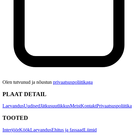
Olen tutvunud ja nõustun
privaatsuspoliitikaga
PLAAT DETAIL
Laevandus
Uudised
Jätkusuutlikkus
Meist
Kontakt
Privaatsuspoliitika
TOOTED
Interjöör
Köök
Laevandus
Ehitus ja fassaad
Liimid