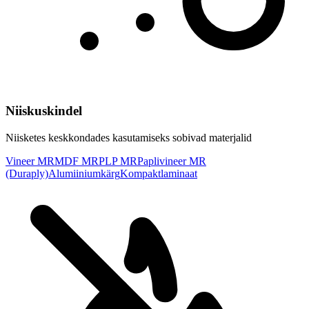
Niiskuskindel
Niisketes keskkondades kasutamiseks sobivad materjalid
Vineer MR
MDF MR
PLP MR
Paplivineer MR
(Duraply)
Alumiiniumkärg
Kompaktlaminaat