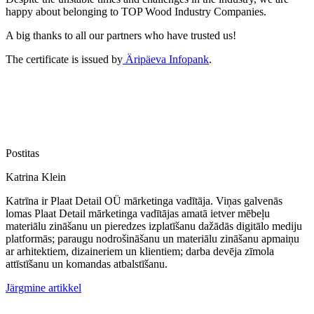
happy about belonging to TOP Wood Industry Companies.
A big thanks to all our partners who have trusted us!
The certificate is issued by
Äripäeva Infopank
.
Postitas
Katrina Klein
Katrīna ir Plaat Detail OÜ mārketinga vadītāja. Viņas galvenās
lomas Plaat Detail mārketinga vadītājas amatā ietver mēbeļu
materiālu zināšanu un pieredzes izplatīšanu dažādās digitālo mediju
platformās; paraugu nodrošināšanu un materiālu zināšanu apmaiņu
ar arhitektiem, dizaineriem un klientiem; darba devēja zīmola
attīstīšanu un komandas atbalstīšanu.
Järgmine artikkel