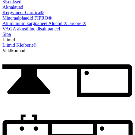
Siseuksed
Aknalauad
Kergvineer Garnica®
Mineraalplaadid FIPRO®
Alumiinium kärgpaneel Alucoil ® larcore ®
VAGA akustiline disainpaneel
Sipa
Liimid
Liimid Kleiberit®
Valdkonnad