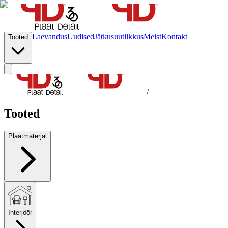
Laevandus
Uudised
Jätkusuutlikkus
Meist
Kontakt
Tooted
/
Tooted
Plaatmaterjal
Interjöör