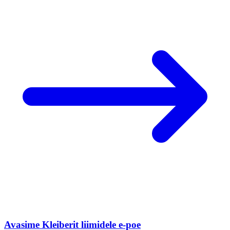
Avasime Kleiberit liimidele e-poe