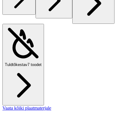
Tuldtõkestav
7
toodet
Vaata kõiki plaatmaterjale