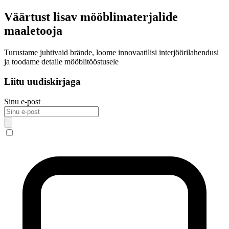
Väärtust lisav mööblimaterjalide
maaletooja
Turustame juhtivaid brände, loome innovaatilisi interjöörilahendusi
ja toodame detaile mööblitööstusele
Liitu uudiskirjaga
Sinu e-post