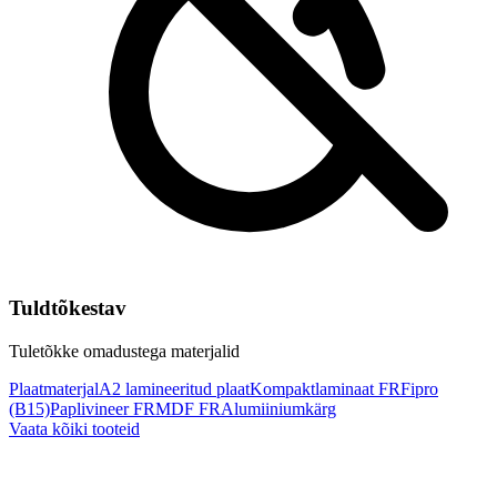
Tuldtõkestav
Tuletõkke omadustega materjalid
Plaatmaterjal
A2 lamineeritud plaat
Kompaktlaminaat FR
Fipro
(B15)
Paplivineer FR
MDF FR
Alumiiniumkärg
Vaata kõiki tooteid