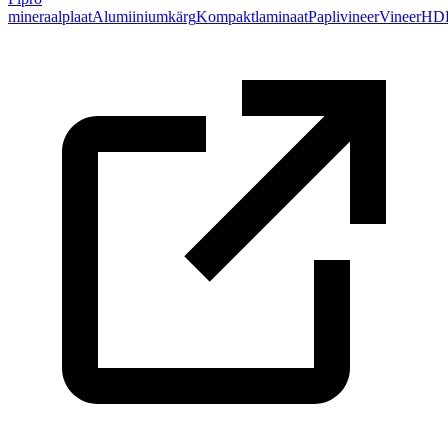
mineraalplaat
Alumiiniumkärg
Kompaktlaminaat
Paplivineer
Vineer
HD