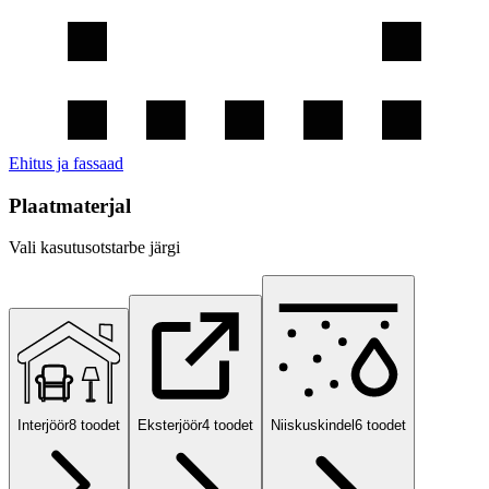
Ehitus ja fassaad
Plaatmaterjal
Vali kasutusotstarbe järgi
Interjöör
8
toodet
Eksterjöör
4
toodet
Niiskuskindel
6
toodet