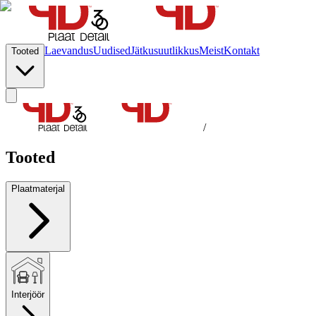
Laevandus
Uudised
Jätkusuutlikkus
Meist
Kontakt
Tooted
/
Tooted
Plaatmaterjal
Interjöör