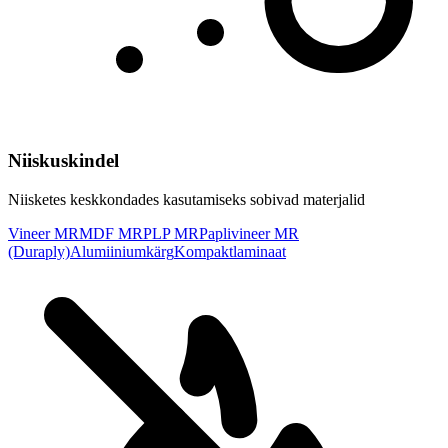
Niiskuskindel
Niisketes keskkondades kasutamiseks sobivad materjalid
Vineer MR
MDF MR
PLP MR
Paplivineer MR
(Duraply)
Alumiiniumkärg
Kompaktlaminaat