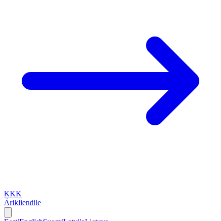
KKK
Ärikliendile