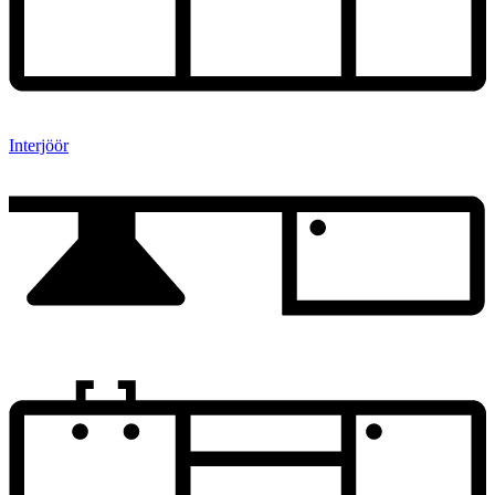
Interjöör