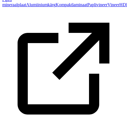
mineraalplaat
Alumiiniumkärg
Kompaktlaminaat
Paplivineer
Vineer
HD