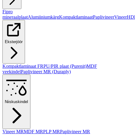
Fipro
mineraalplaat
Alumiiniumkärg
Kompaktlaminaat
Paplivineer
Vineer
HD
Eksterjöör
Kompaktlaminaat FR
PU/PIR plaat (Purenit)
MDF
veekindel
Paplivineer MR (Duraply)
Niiskuskindel
Vineer MR
MDF MR
PLP MR
Paplivineer MR