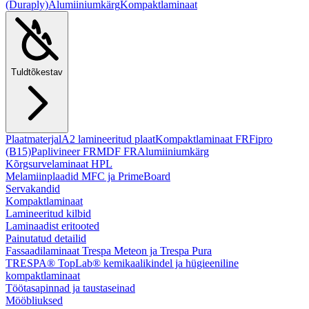
(Duraply)
Alumiiniumkärg
Kompaktlaminaat
Tuldtõkestav
Plaatmaterjal
A2 lamineeritud plaat
Kompaktlaminaat FR
Fipro
(B15)
Paplivineer FR
MDF FR
Alumiiniumkärg
Kõrgsurvelaminaat HPL
Melamiinplaadid MFC ja PrimeBoard
Servakandid
Kompaktlaminaat
Lamineeritud kilbid
Laminaadist eritooted
Painutatud detailid
Fassaadilaminaat Trespa Meteon ja Trespa Pura
TRESPA® TopLab® kemikaalikindel ja hügieeniline
kompaktlaminaat
Töötasapinnad ja taustaseinad
Mööbliuksed