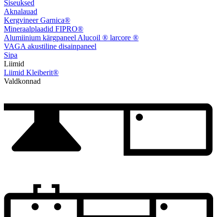
Siseuksed
Aknalauad
Kergvineer Garnica®
Mineraalplaadid FIPRO®
Alumiinium kärgpaneel Alucoil ® larcore ®
VAGA akustiline disainpaneel
Sipa
Liimid
Liimid Kleiberit®
Valdkonnad