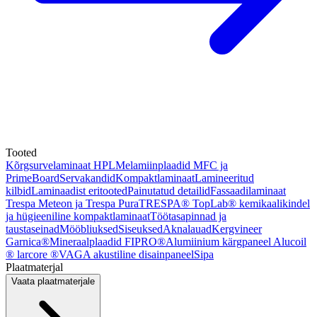
Tooted
Kõrgsurvelaminaat HPL
Melamiinplaadid MFC ja
PrimeBoard
Servakandid
Kompaktlaminaat
Lamineeritud
kilbid
Laminaadist eritooted
Painutatud detailid
Fassaadilaminaat
Trespa Meteon ja Trespa Pura
TRESPA® TopLab® kemikaalikindel
ja hügieeniline kompaktlaminaat
Töötasapinnad ja
taustaseinad
Mööbliuksed
Siseuksed
Aknalauad
Kergvineer
Garnica®
Mineraalplaadid FIPRO®
Alumiinium kärgpaneel Alucoil
® larcore ®
VAGA akustiline disainpaneel
Sipa
Plaatmaterjal
Vaata plaatmaterjale