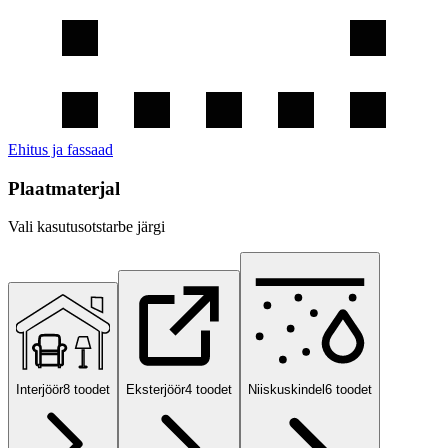
Ehitus ja fassaad
Plaatmaterjal
Vali kasutusotstarbe järgi
Interjöör
8
toodet
Eksterjöör
4
toodet
Niiskuskindel
6
toodet