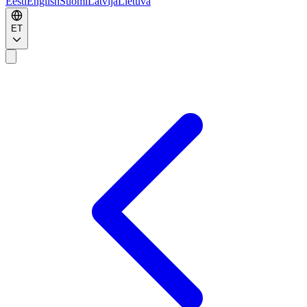
Eesti
English
Suomi
Latvija
Lietuva
ET