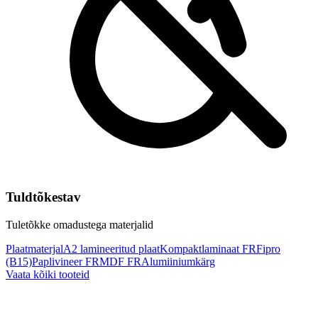
Tuldtõkestav
Tuletõkke omadustega materjalid
Plaatmaterjal
A2 lamineeritud plaat
Kompaktlaminaat FR
Fipro
(B15)
Paplivineer FR
MDF FR
Alumiiniumkärg
Vaata kõiki tooteid