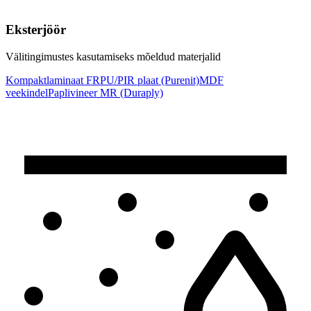
Eksterjöör
Välitingimustes kasutamiseks mõeldud materjalid
Kompaktlaminaat FR
PU/PIR plaat (Purenit)
MDF
veekindel
Paplivineer MR (Duraply)