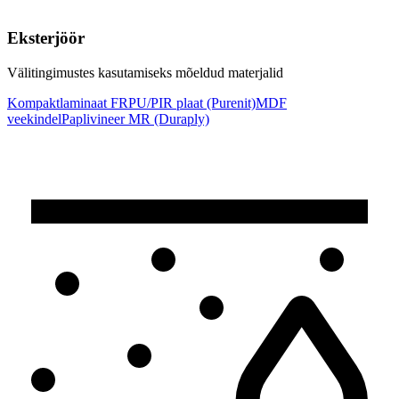
Eksterjöör
Välitingimustes kasutamiseks mõeldud materjalid
Kompaktlaminaat FR
PU/PIR plaat (Purenit)
MDF
veekindel
Paplivineer MR (Duraply)