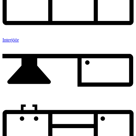
Interjöör