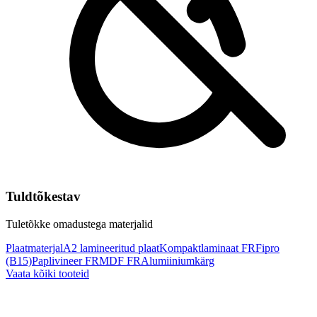
Tuldtõkestav
Tuletõkke omadustega materjalid
Plaatmaterjal
A2 lamineeritud plaat
Kompaktlaminaat FR
Fipro
(B15)
Paplivineer FR
MDF FR
Alumiiniumkärg
Vaata kõiki tooteid