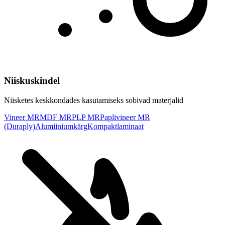
Niiskuskindel
Niisketes keskkondades kasutamiseks sobivad materjalid
Vineer MR
MDF MR
PLP MR
Paplivineer MR
(Duraply)
Alumiiniumkärg
Kompaktlaminaat