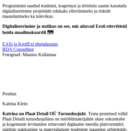
Programmist saadud teadmisi, kogemusi ja tööriistu saame kasutada
digitaliseerimise projektide edukaks elluviimiseks ja riskide
maandamiseks ka tulevikus.
Digitaliseerimine ja nutikus on see, mis aitavad Eesti ettevõtteid
hoida maailmakaardil 🗺
EASi ja KredExi ühendasutus
BDA Consulting
Fotograaf: Maanus Kullamaa
Postitas
Katrina Klein
Katrina on Plaat Detail OÜ Turundusjuht
. Tema peamised rollid
Plaat Detaili turundusjuhina on mööblimaterjalide alase oskusteabe
ja kogemuste levitamine erinevatel digitaalse meedia platvormidel;
näidiste pakkumine ja materjalialaste teadmiste jagamine arhitektide,