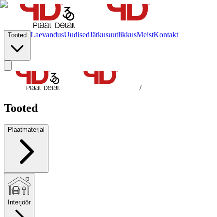
Laevandus
Uudised
Jätkusuutlikkus
Meist
Kontakt
Tooted
/
Tooted
Plaatmaterjal
Interjöör