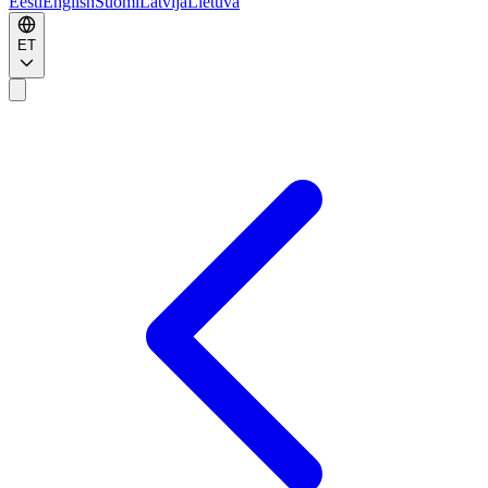
Eesti
English
Suomi
Latvija
Lietuva
ET