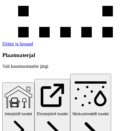
Ehitus ja fassaad
Plaatmaterjal
Vali kasutusotstarbe järgi
Interjöör
8
toodet
Eksterjöör
4
toodet
Niiskuskindel
6
toodet