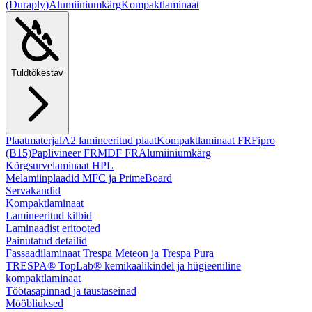
(Duraply)
Alumiiniumkärg
Kompaktlaminaat
Tuldtõkestav
Plaatmaterjal
A2 lamineeritud plaat
Kompaktlaminaat FR
Fipro
(B15)
Paplivineer FR
MDF FR
Alumiiniumkärg
Kõrgsurvelaminaat HPL
Melamiinplaadid MFC ja PrimeBoard
Servakandid
Kompaktlaminaat
Lamineeritud kilbid
Laminaadist eritooted
Painutatud detailid
Fassaadilaminaat Trespa Meteon ja Trespa Pura
TRESPA® TopLab® kemikaalikindel ja hügieeniline
kompaktlaminaat
Töötasapinnad ja taustaseinad
Mööbliuksed