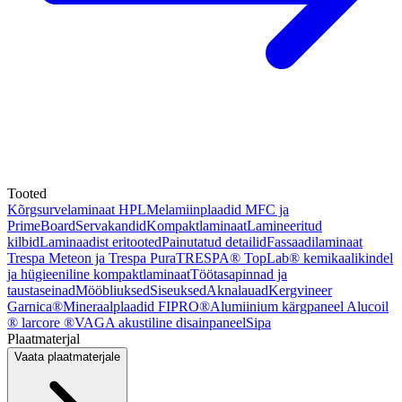
Tooted
Kõrgsurvelaminaat HPL
Melamiinplaadid MFC ja
PrimeBoard
Servakandid
Kompaktlaminaat
Lamineeritud
kilbid
Laminaadist eritooted
Painutatud detailid
Fassaadilaminaat
Trespa Meteon ja Trespa Pura
TRESPA® TopLab® kemikaalikindel
ja hügieeniline kompaktlaminaat
Töötasapinnad ja
taustaseinad
Mööbliuksed
Siseuksed
Aknalauad
Kergvineer
Garnica®
Mineraalplaadid FIPRO®
Alumiinium kärgpaneel Alucoil
® larcore ®
VAGA akustiline disainpaneel
Sipa
Plaatmaterjal
Vaata plaatmaterjale