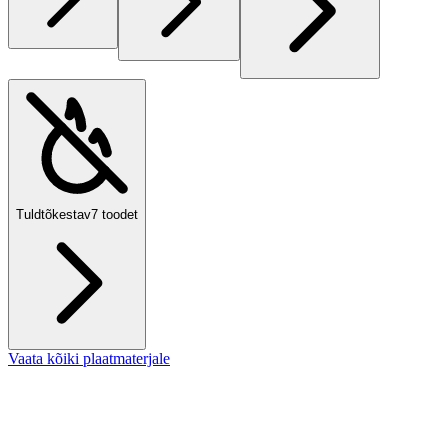
Tuldtõkestav
7
toodet
Vaata kõiki plaatmaterjale