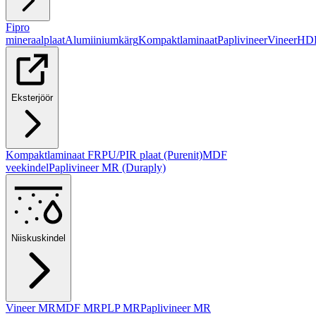
Fipro
mineraalplaat
Alumiiniumkärg
Kompaktlaminaat
Paplivineer
Vineer
HD
Eksterjöör
Kompaktlaminaat FR
PU/PIR plaat (Purenit)
MDF
veekindel
Paplivineer MR (Duraply)
Niiskuskindel
Vineer MR
MDF MR
PLP MR
Paplivineer MR