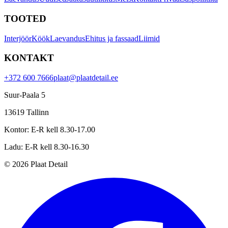
TOOTED
Interjöör
Köök
Laevandus
Ehitus ja fassaad
Liimid
KONTAKT
+372 600 7666
plaat@plaatdetail.ee
Suur-Paala 5
13619
Tallinn
Kontor
:
E-R kell 8.30-17.00
Ladu
:
E-R kell 8.30-16.30
©
2026
Plaat Detail