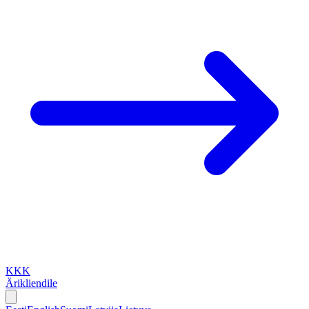
KKK
Ärikliendile