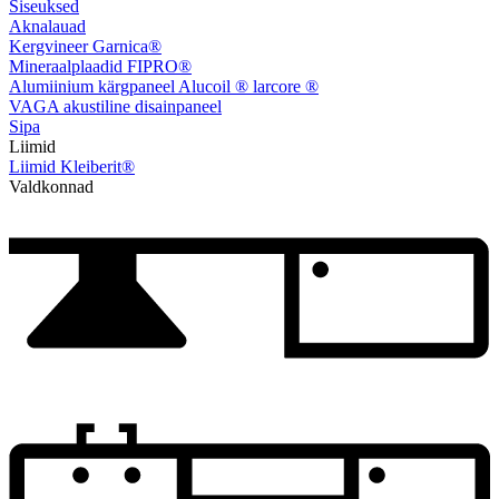
Siseuksed
Aknalauad
Kergvineer Garnica®
Mineraalplaadid FIPRO®
Alumiinium kärgpaneel Alucoil ® larcore ®
VAGA akustiline disainpaneel
Sipa
Liimid
Liimid Kleiberit®
Valdkonnad