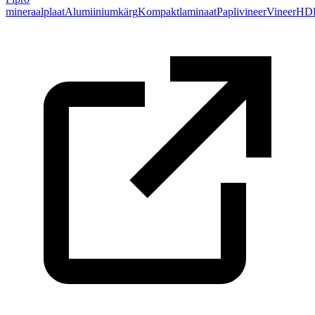
mineraalplaat
Alumiiniumkärg
Kompaktlaminaat
Paplivineer
Vineer
HD