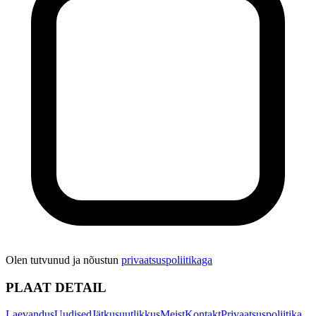
Olen tutvunud ja nõustun
privaatsuspoliitikaga
PLAAT DETAIL
Laevandus
Uudised
Jätkusuutlikkus
Meist
Kontakt
Privaatsuspoliitika