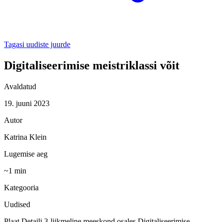
Tagasi uudiste juurde
Digitaliseerimise meistriklassi võit
Avaldatud
19. juuni 2023
Autor
Katrina Klein
Lugemise aeg
~
1
min
Kategooria
Uudised
Plaat Detaili 3-liikmeline meeskond osales Digitaliseerimise