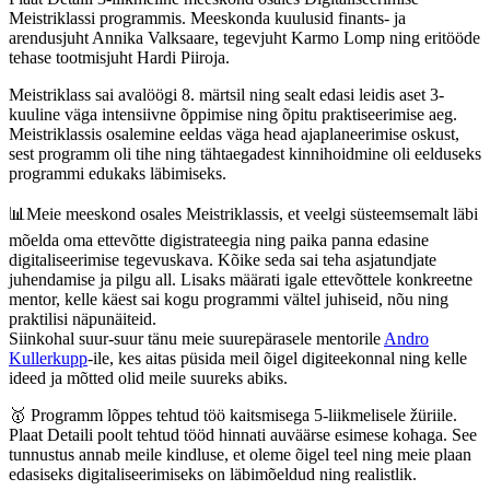
Meistriklassi programmis. Meeskonda kuulusid finants- ja
arendusjuht Annika Valksaare, tegevjuht Karmo Lomp ning eritööde
tehase tootmisjuht Hardi Piiroja.
Meistriklass sai avalöögi 8. märtsil ning sealt edasi leidis aset 3-
kuuline väga intensiivne õppimise ning õpitu praktiseerimise aeg.
Meistriklassis osalemine eeldas väga head ajaplaneerimise oskust,
sest programm oli tihe ning tähtaegadest kinnihoidmine oli eelduseks
programmi edukaks läbimiseks.
📊Meie meeskond osales Meistriklassis, et veelgi süsteemsemalt läbi
mõelda oma ettevõtte digistrateegia ning paika panna edasine
digitaliseerimise tegevuskava. Kõike seda sai teha asjatundjate
juhendamise ja pilgu all. Lisaks määrati igale ettevõttele konkreetne
mentor, kelle käest sai kogu programmi vältel juhiseid, nõu ning
praktilisi näpunäiteid.
Siinkohal suur-suur tänu meie suurepärasele mentorile
Andro
Kullerkupp
-ile, kes aitas püsida meil õigel digiteekonnal ning kelle
ideed ja mõtted olid meile suureks abiks.
🥇 Programm lõppes tehtud töö kaitsmisega 5-liikmelisele žüriile.
Plaat Detaili poolt tehtud tööd hinnati auväärse esimese kohaga. See
tunnustus annab meile kindluse, et oleme õigel teel ning meie plaan
edasiseks digitaliseerimiseks on läbimõeldud ning realistlik.