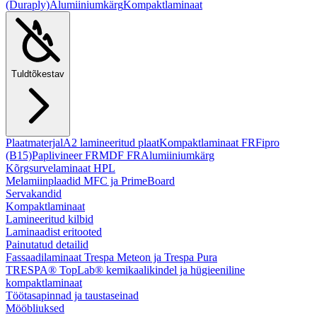
(Duraply)
Alumiiniumkärg
Kompaktlaminaat
Tuldtõkestav
Plaatmaterjal
A2 lamineeritud plaat
Kompaktlaminaat FR
Fipro
(B15)
Paplivineer FR
MDF FR
Alumiiniumkärg
Kõrgsurvelaminaat HPL
Melamiinplaadid MFC ja PrimeBoard
Servakandid
Kompaktlaminaat
Lamineeritud kilbid
Laminaadist eritooted
Painutatud detailid
Fassaadilaminaat Trespa Meteon ja Trespa Pura
TRESPA® TopLab® kemikaalikindel ja hügieeniline
kompaktlaminaat
Töötasapinnad ja taustaseinad
Mööbliuksed