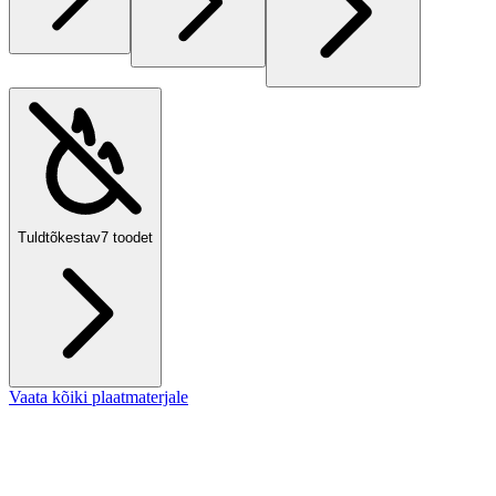
Tuldtõkestav
7
toodet
Vaata kõiki plaatmaterjale