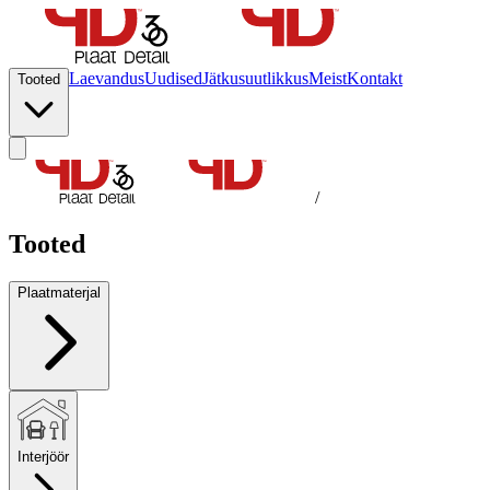
Laevandus
Uudised
Jätkusuutlikkus
Meist
Kontakt
Tooted
/
Tooted
Plaatmaterjal
Interjöör