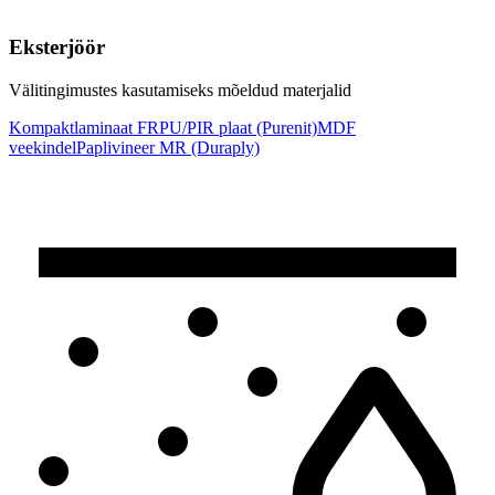
Eksterjöör
Välitingimustes kasutamiseks mõeldud materjalid
Kompaktlaminaat FR
PU/PIR plaat (Purenit)
MDF
veekindel
Paplivineer MR (Duraply)