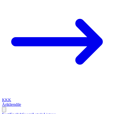
KKK
Ärikliendile