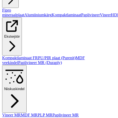
Fipro
mineraalplaat
Alumiiniumkärg
Kompaktlaminaat
Paplivineer
Vineer
HD
Eksterjöör
Kompaktlaminaat FR
PU/PIR plaat (Purenit)
MDF
veekindel
Paplivineer MR (Duraply)
Niiskuskindel
Vineer MR
MDF MR
PLP MR
Paplivineer MR