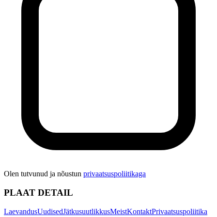
Olen tutvunud ja nõustun
privaatsuspoliitikaga
PLAAT DETAIL
Laevandus
Uudised
Jätkusuutlikkus
Meist
Kontakt
Privaatsuspoliitika