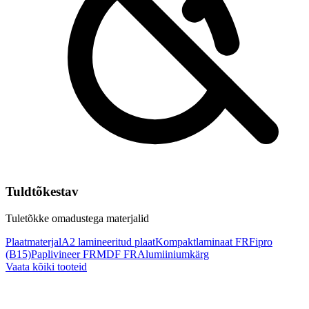
Tuldtõkestav
Tuletõkke omadustega materjalid
Plaatmaterjal
A2 lamineeritud plaat
Kompaktlaminaat FR
Fipro
(B15)
Paplivineer FR
MDF FR
Alumiiniumkärg
Vaata kõiki tooteid