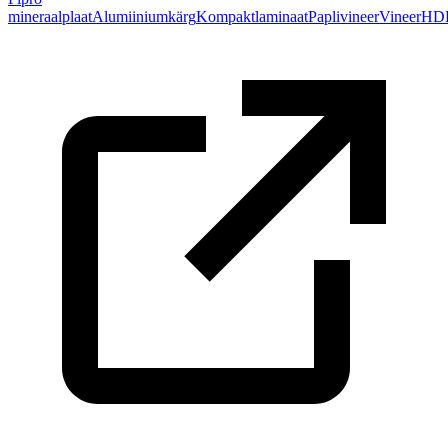
mineraalplaat
Alumiiniumkärg
Kompaktlaminaat
Paplivineer
Vineer
HD