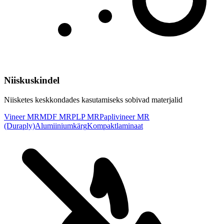
Niiskuskindel
Niisketes keskkondades kasutamiseks sobivad materjalid
Vineer MR
MDF MR
PLP MR
Paplivineer MR
(Duraply)
Alumiiniumkärg
Kompaktlaminaat