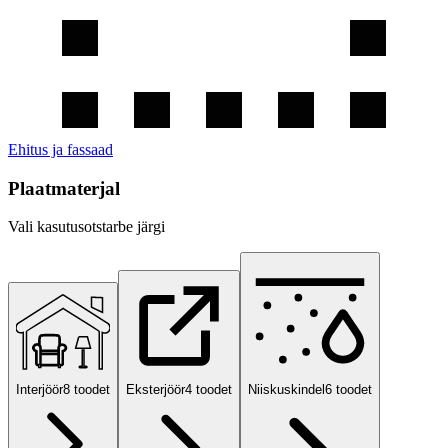
Ehitus ja fassaad
Plaatmaterjal
Vali kasutusotstarbe järgi
Interjöör
8
toodet
Eksterjöör
4
toodet
Niiskuskindel
6
toodet