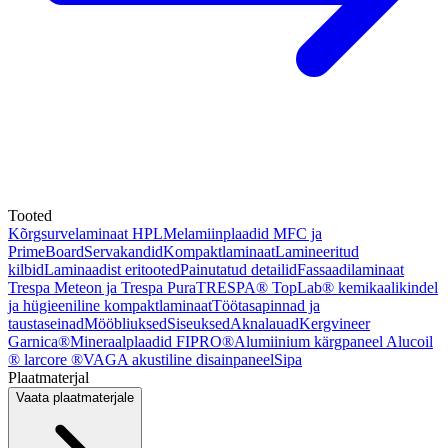
Tooted
Kõrgsurvelaminaat HPL
Melamiinplaadid MFC ja
PrimeBoard
Servakandid
Kompaktlaminaat
Lamineeritud
kilbid
Laminaadist eritooted
Painutatud detailid
Fassaadilaminaat
Trespa Meteon ja Trespa Pura
TRESPA® TopLab® kemikaalikindel
ja hügieeniline kompaktlaminaat
Töötasapinnad ja
taustaseinad
Mööbliuksed
Siseuksed
Aknalauad
Kergvineer
Garnica®
Mineraalplaadid FIPRO®
Alumiinium kärgpaneel Alucoil
® larcore ®
VAGA akustiline disainpaneel
Sipa
Plaatmaterjal
Vaata plaatmaterjale