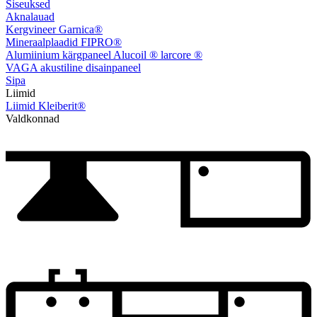
Siseuksed
Aknalauad
Kergvineer Garnica®
Mineraalplaadid FIPRO®
Alumiinium kärgpaneel Alucoil ® larcore ®
VAGA akustiline disainpaneel
Sipa
Liimid
Liimid Kleiberit®
Valdkonnad