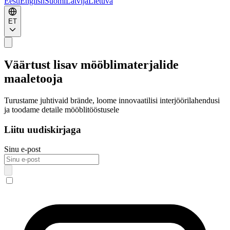
Eesti
English
Suomi
Latvija
Lietuva
ET
Väärtust lisav mööblimaterjalide
maaletooja
Turustame juhtivaid brände, loome innovaatilisi interjöörilahendusi
ja toodame detaile mööblitööstusele
Liitu uudiskirjaga
Sinu e-post